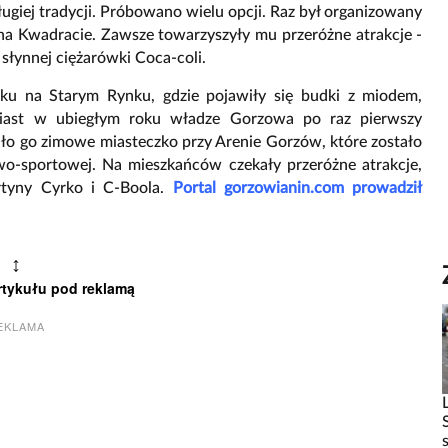
giej tradycji. Próbowano wielu opcji. Raz był organizowany
na Kwadracie. Zawsze towarzyszyły mu przeróżne atrakcje -
słynnej ciężarówki Coca-coli.
oku na Starym Rynku, gdzie pojawiły się budki z miodem,
iast w ubiegłym roku władze Gorzowa po raz pierwszy
ło go zimowe miasteczko przy Arenie Gorzów, które zostało
owo-sportowej. Na mieszkańców czekały przeróżne atrakcje,
rtyny Cyrko i C-Boola.
Portal gorzowianin.com prowadził
↕
rtykułu pod reklamą
EKLAMA