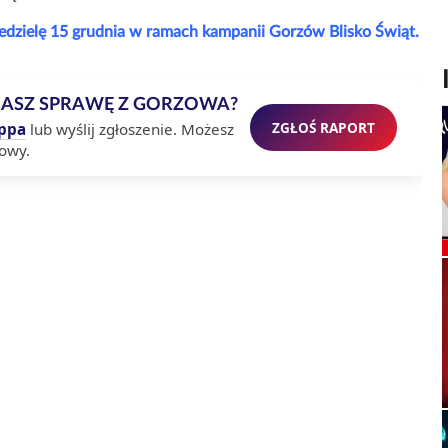
edzielę 15 grudnia w ramach kampanii Gorzów Blisko Świąt.
MASZ SPRAWĘ Z GORZOWA?
ZGŁOŚ RAPORT
ppa
lub wyślij zgłoszenie. Możesz
owy.