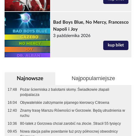
Bad Boys Blue, No Mercy, Francesco
Napoli i Joy
3 października 2026
kup bilet
Najpopularniejsze
Najnowsze
17:48
Pożar ścierniska z balotami słomy. Świadkowie złapali
podpalacza
16:04
Obywatelskie zatrzymanie pijanego kierowcy Citroena
12:40
Znamy trasę Marszu Równości w Gorzowie. Będą utrudnienia w
ruchu
10:36
80-latek z Gorzowa chciał zarobić na złocie. Stracił 55 tysięcy
09:45
Nowa stacja paliw powstanie tuż przy północnej obwodnicy