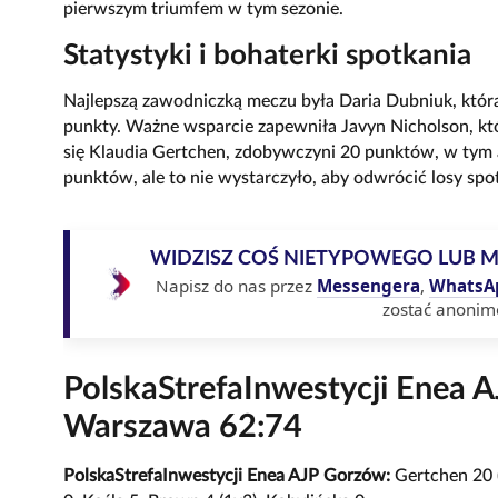
pierwszym triumfem w tym sezonie.
Statystyki i bohaterki spotkania
Najlepszą zawodniczką meczu była Daria Dubniuk, która
punkty. Ważne wsparcie zapewniła Javyn Nicholson, k
się Klaudia Gertchen, zdobywczyni 20 punktów, w tym a
punktów, ale to nie wystarczyło, aby odwrócić losy spo
WIDZISZ COŚ NIETYPOWEGO LUB 
Napisz do nas przez
Messengera
,
WhatsA
zostać anonim
PolskaStrefaInwestycji Enea 
Warszawa 62:74
PolskaStrefaInwestycji Enea AJP Gorzów:
Gertchen 20 (