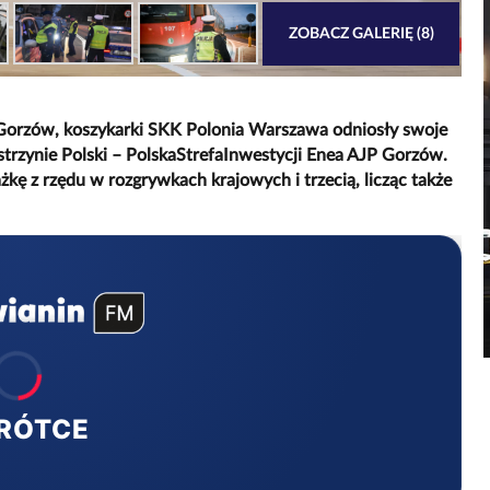
ZOBACZ GALERIĘ (8)
Gorzów, koszykarki SKK Polonia Warszawa odniosły swoje
trzynie Polski – PolskaStrefaInwestycji Enea AJP Gorzów.
żkę z rzędu w rozgrywkach krajowych i trzecią, licząc także
RÓTCE