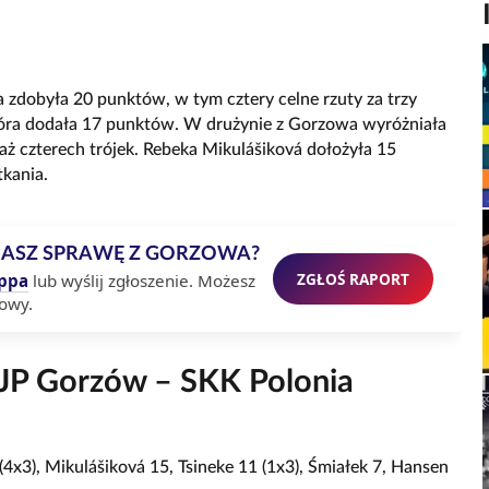
 zdobyła 20 punktów, w tym cztery celne rzuty za trzy
tóra dodała 17 punktów. W drużynie z Gorzowa wyróżniała
ż czterech trójek. Rebeka Mikulášiková dołożyła 15
tkania.
MASZ SPRAWĘ Z GORZOWA?
ZGŁOŚ RAPORT
ppa
lub wyślij zgłoszenie. Możesz
owy.
AJP Gorzów – SKK Polonia
4x3), Mikulášiková 15, Tsineke 11 (1x3), Śmiałek 7, Hansen