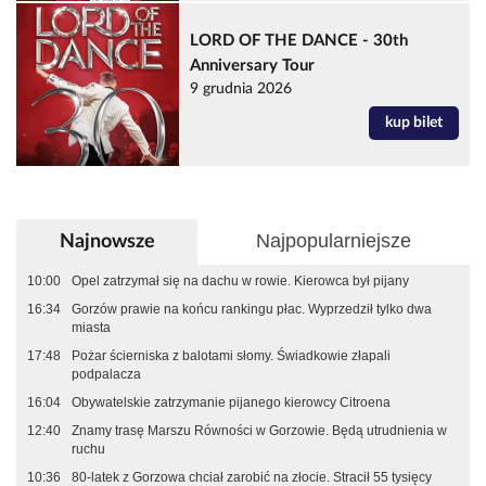
LORD OF THE DANCE - 30th
Anniversary Tour
9 grudnia 2026
kup bilet
Najpopularniejsze
Najnowsze
10:00
Opel zatrzymał się na dachu w rowie. Kierowca był pijany
16:34
Gorzów prawie na końcu rankingu płac. Wyprzedził tylko dwa
miasta
17:48
Pożar ścierniska z balotami słomy. Świadkowie złapali
podpalacza
16:04
Obywatelskie zatrzymanie pijanego kierowcy Citroena
12:40
Znamy trasę Marszu Równości w Gorzowie. Będą utrudnienia w
ruchu
10:36
80-latek z Gorzowa chciał zarobić na złocie. Stracił 55 tysięcy