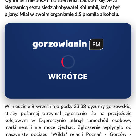
szynobus i nie doszło do zderzenia. Okazało się, że za
kierownicą seata siedział obywatel Kolumbii, który był
pijany. Miał w swoim organizmie 1,5 promila alkoholu.
WKRÓTCE
W niedzielę 8 września o godz. 23.33 dyżurny gorzowskiej
straży pożarnej otrzymał zgłoszenie, że na przejeździe
kolejowym w Dąbroszynie utknął samochód osobowy
marki seat i nie może zjechać. Zgłoszenie wpłynęło od
maszynisty pociągu "Wilda" relacji Poznań - Gorzów -