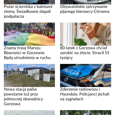
Pożar ścierniska z balotami
Obywatelskie zatrzymanie
słomy. Świadkowie złapali
pijanego kierowcy Citroena
podpalacza
Znamy trasę Marszu
80-latek z Gorzowa chciał
Równości w Gorzowie.
zarobić na złocie. Stracił 55
Będą utrudnienia w ruchu
tysięcy
Nowa stacja paliw
Zderzenie radiowozu i
powstanie tuż przy
Hyundaia. Policjanci jechali
północnej obwodnicy
na sygnałach
Gorzowa