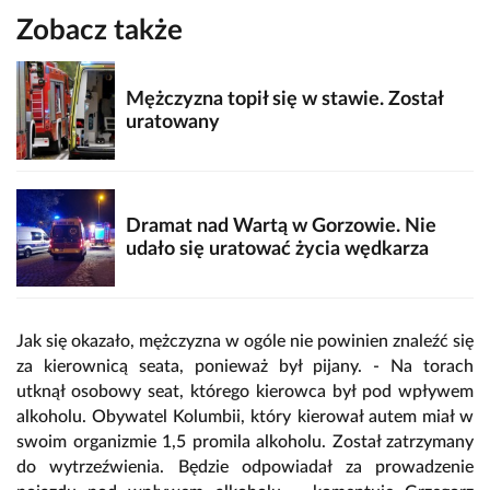
Zobacz także
Mężczyzna topił się w stawie. Został
uratowany
Dramat nad Wartą w Gorzowie. Nie
udało się uratować życia wędkarza
Jak się okazało, mężczyzna w ogóle nie powinien znaleźć się
za kierownicą seata, ponieważ był pijany. - Na torach
utknął osobowy seat, którego kierowca był pod wpływem
alkoholu. Obywatel Kolumbii, który kierował autem miał w
swoim organizmie 1,5 promila alkoholu. Został zatrzymany
do wytrzeźwienia. Będzie odpowiadał za prowadzenie