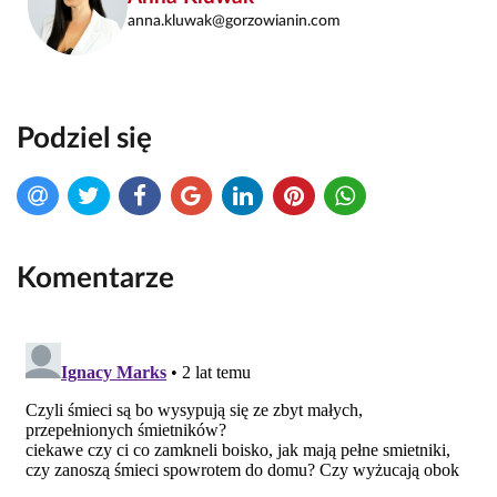
anna.kluwak@gorzowianin.com
Podziel się
Komentarze