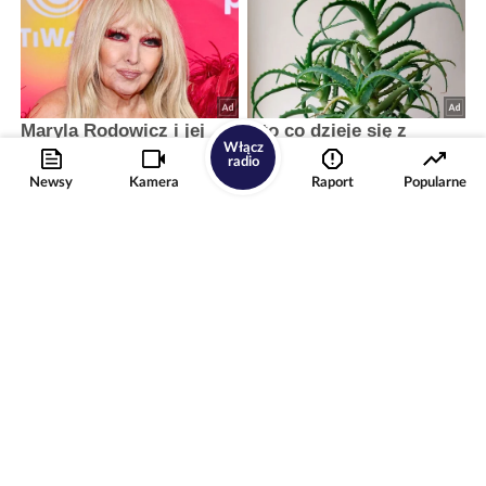
Włącz
radio
Newsy
Kamera
Raport
Popularne