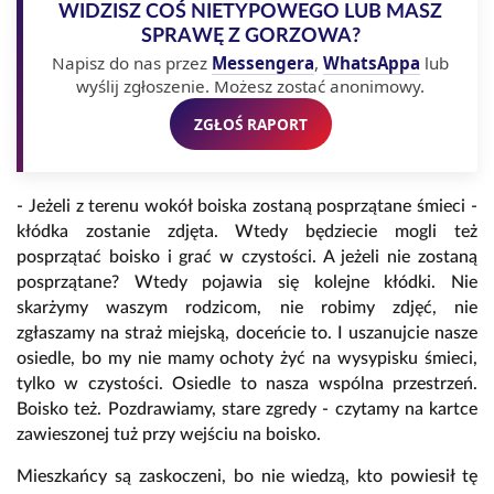
WIDZISZ COŚ NIETYPOWEGO LUB MASZ
SPRAWĘ Z GORZOWA?
Napisz do nas przez
Messengera
,
WhatsAppa
lub
wyślij zgłoszenie. Możesz zostać anonimowy.
ZGŁOŚ RAPORT
- Jeżeli z terenu wokół boiska zostaną posprzątane śmieci -
kłódka zostanie zdjęta. Wtedy będziecie mogli też
posprzątać boisko i grać w czystości. A jeżeli nie zostaną
posprzątane? Wtedy pojawia się kolejne kłódki. Nie
skarżymy waszym rodzicom, nie robimy zdjęć, nie
zgłaszamy na straż miejską, doceńcie to. I uszanujcie nasze
osiedle, bo my nie mamy ochoty żyć na wysypisku śmieci,
tylko w czystości. Osiedle to nasza wspólna przestrzeń.
Boisko też. Pozdrawiamy, stare zgredy - czytamy na kartce
zawieszonej tuż przy wejściu na boisko.
Mieszkańcy są zaskoczeni, bo nie wiedzą, kto powiesił tę