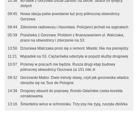
10:36
80-latek z Gorzowa chciał zarobić na złocie. Stracił 55 tysięcy
złotych
09:45
Nowa stacja paliw powstanie tuż przy północnej obwodnicy
Gorzowa
08:44
Zderzenie radiowozu i Hyundaia. Policjanci jechali na sygnałach
05:39
Prasówka z Gorzowa: Problem z finansowaniem ul. Walczaka,
prace na obwodnicy i zderzenie na S3
13:50
Dziurawa Walczaka prosi się o remont. Miasto: Nie ma pieniędzy
11:21
Wypadek na S3. Ciężarówka uderzyła w pojazd służby drogowej
10:07
Przerwy w pracach nie będzie. Rusza drugi etap budowy
północnej obwodnicy Gorzowa za 151 mln zł
09:32
Gorzowski Matrix: Dwie minuty sławy, czyli jak gorzowska władza
obraziła się na Tour de Pologne
14:39
Drogowy absurd do poprawy. Rondo Gdańskie czeka korekta
oznakowania
13:16
Śmiertelny wirus w schronisku. Trzy psy nie żyją, ruszyła zbiórka