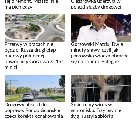
się o remont. Miasto: Nie
Ciężarówka uderzyła w
ma pieniędzy
pojazd służby drogowej
Przerwy w pracach nie
Gorzowski Matrix: Dwie
będzie. Rusza drugi etap
minuty sławy, czyli jak
budowy północnej
gorzowska władza obraziła
obwodnicy Gorzowa za 151
się na Tour de Pologne
mln zł
Drogowy absurd do
Śmiertelny wirus w
poprawy. Rondo Gdańskie
schronisku. Trzy psy nie
czeka korekta oznakowania
żyją, ruszyła zbiórka