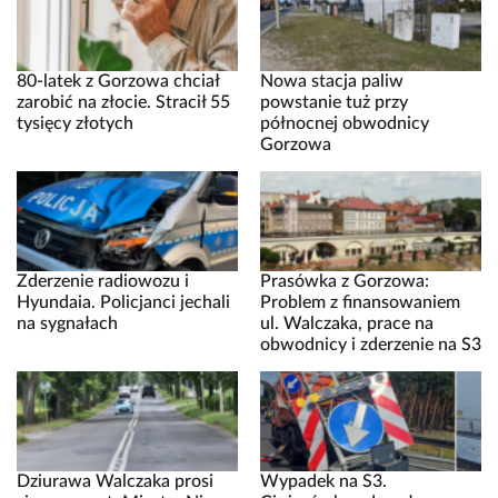
80-latek z Gorzowa chciał
Nowa stacja paliw
zarobić na złocie. Stracił 55
powstanie tuż przy
tysięcy złotych
północnej obwodnicy
Gorzowa
Zderzenie radiowozu i
Prasówka z Gorzowa:
Hyundaia. Policjanci jechali
Problem z finansowaniem
na sygnałach
ul. Walczaka, prace na
obwodnicy i zderzenie na S3
Dziurawa Walczaka prosi
Wypadek na S3.