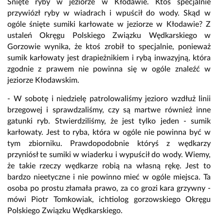
Śnięte ryby w jeziorze w Kłodawie. Ktoś specjalnie
przywiózł ryby w wiadrach i wpuścił do wody. Skąd w
ogóle śnięte sumiki karłowate w jeziorze w Kłodawie? Z
ustaleń Okręgu Polskiego Związku Wędkarskiego w
Gorzowie wynika, że ktoś zrobił to specjalnie, ponieważ
sumik karłowaty jest drapieżnikiem i rybą inwazyjną, która
zgodnie z prawem nie powinna się w ogóle znaleźć w
jeziorze Kłodawskim.
- W sobotę i niedzielę patrolowaliśmy jezioro wzdłuż linii
brzegowej i sprawdzaliśmy, czy są martwe również inne
gatunki ryb. Stwierdziliśmy, że jest tylko jeden - sumik
karłowaty. Jest to ryba, która w ogóle nie powinna być w
tym zbiorniku. Prawdopodobnie któryś z wędkarzy
przyniósł te sumiki w wiaderku i wypuścił do wody. Wiemy,
że takie rzeczy wędkarze robią na własną rękę. Jest to
bardzo nieetyczne i nie powinno mieć w ogóle miejsca. Ta
osoba po prostu złamała prawo, za co grozi kara grzywny -
mówi Piotr Tomkowiak, ichtiolog gorzowskiego Okręgu
Polskiego Związku Wędkarskiego.