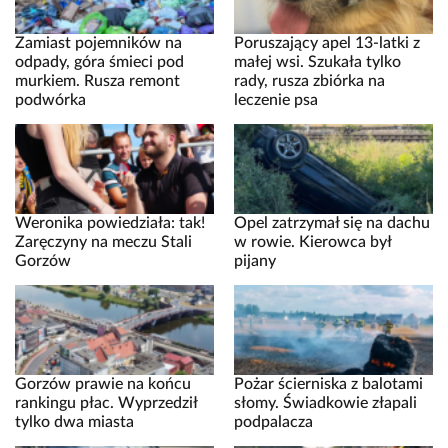
Zamiast pojemników na
Poruszający apel 13-latki z
odpady, góra śmieci pod
małej wsi. Szukała tylko
murkiem. Rusza remont
rady, rusza zbiórka na
podwórka
leczenie psa
Weronika powiedziała: tak!
Opel zatrzymał się na dachu
Zaręczyny na meczu Stali
w rowie. Kierowca był
Gorzów
pijany
Gorzów prawie na końcu
Pożar ścierniska z balotami
rankingu płac. Wyprzedził
słomy. Świadkowie złapali
tylko dwa miasta
podpalacza