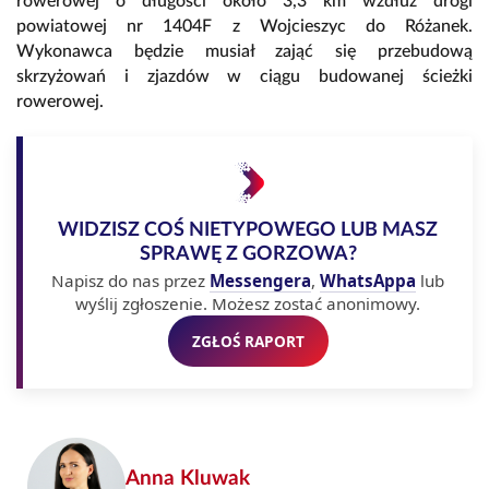
rowerowej o długości około 3,3 km wzdłuż drogi
powiatowej nr 1404F z Wojcieszyc do Różanek.
Wykonawca będzie musiał zająć się przebudową
skrzyżowań i zjazdów w ciągu budowanej ścieżki
rowerowej.
WIDZISZ COŚ NIETYPOWEGO LUB MASZ
SPRAWĘ Z GORZOWA?
Napisz do nas przez
Messengera
,
WhatsAppa
lub
wyślij zgłoszenie. Możesz zostać anonimowy.
ZGŁOŚ RAPORT
Anna Kluwak