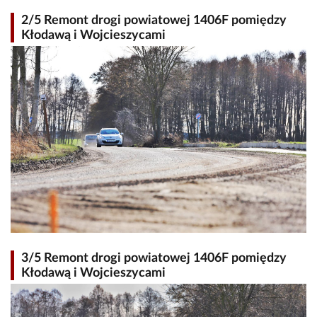
2/5 Remont drogi powiatowej 1406F pomiędzy
Kłodawą i Wojcieszycami
3/5 Remont drogi powiatowej 1406F pomiędzy
Kłodawą i Wojcieszycami