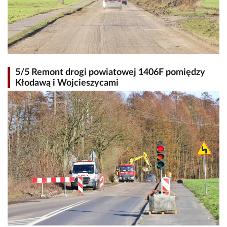
5/5 Remont drogi powiatowej 1406F pomiędzy
Kłodawą i Wojcieszycami