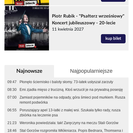
Piotr Rubik - "Psałterz wrześniowy"
Koncert jubileuszowy - 20-lecie
11 kwietnia 2027
kup bilet
Najpopularniejsze
Najnowsze
09:47
Płonęło ściernisko i baloty słomy. 73-latek usłyszał zarzuty
08:30
Emi zjadła mięso z trucizną. Ktoś wrzucił je na prywatną posesję
07:00
Zamiast pojemników na odpady, góra śmieci pod murkiem. Rusza
remont podwórka
06:55
Poruszający apel 13-latki z małej wsi. Szukała tylko rady, rusza
zbiórka na leczenie psa
21:23
Weronika powiedziała: tak! Zaręczyny na meczu Stali Gorzów
18:46
Stal Gorzów rozgromiła Włókniarza. Popis Bednara, Thomsena i