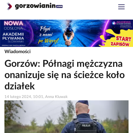
Wiadomości
Gorzów: Półnagi mężczyzna
onanizuje się na ścieżce koło
działek
14 lutego 2024, 10:01, Anna Kluwak