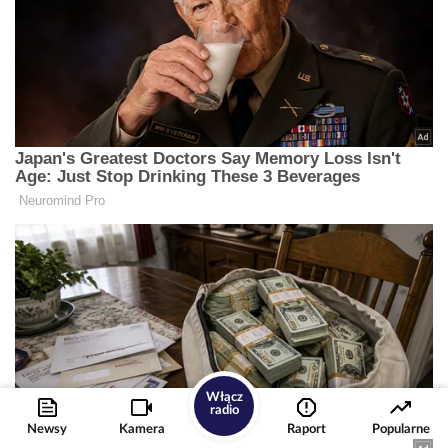
Włącz
radio
Newsy
Kamera
Raport
Popularne