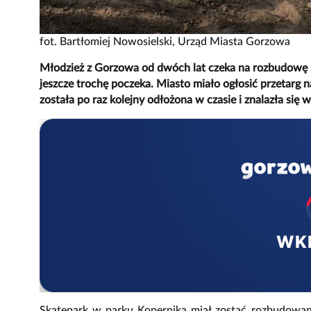
fot. Bartłomiej Nowosielski, Urząd Miasta Gorzowa
Młodzież z Gorzowa od dwóch lat czeka na rozbudowę s
jeszcze trochę poczeka. Miasto miało ogłosić przetarg n
została po raz kolejny odłożona w czasie i znalazła się 
WK
Skatepark w parku Kopernika miał zostać rozbudowany