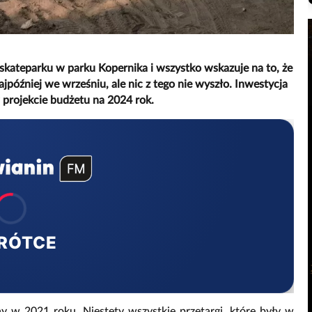
kateparku w parku Kopernika i wszystko wskazuje na to, że
ajpóźniej we wrześniu, ale nic z tego nie wyszło. Inwestycja
w projekcie budżetu na 2024 rok.
RÓTCE
 w 2021 roku. Niestety wszystkie przetargi, które były w