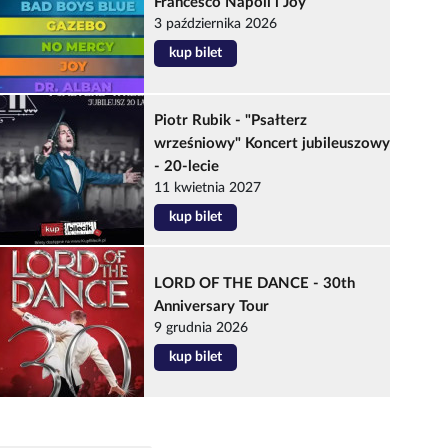
Francesco Napoli i Joy
3 października 2026
kup bilet
Piotr Rubik - "Psałterz
wrześniowy" Koncert jubileuszowy
- 20-lecie
11 kwietnia 2027
kup bilet
LORD OF THE DANCE - 30th
Anniversary Tour
9 grudnia 2026
kup bilet