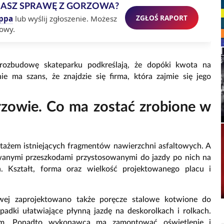
MASZ SPRAWĘ Z GORZOWA?
ZGŁOŚ RAPORT
ppa
lub wyślij zgłoszenie. Możesz
owy.
ozbudowę skateparku podkreślają, że dopóki kwota na
e ma szans, że znajdzie się firma, która zajmie się jego
zowie. Co ma zostać zrobione w
tażem istniejących fragmentów nawierzchni asfaltowych. A
owanymi przeszkodami przystosowanymi do jazdy po nich na
h. Kształt, forma oraz wielkość projektowanego placu i
wej zaprojektowano także poręcze stalowe kotwione do
padki ułatwiające płynną jazdę na deskorolkach i rolkach.
em. Ponadto wykonawca ma zamontować oświetlenie i