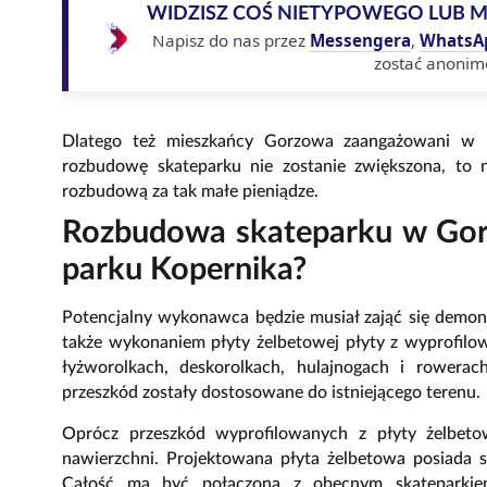
WIDZISZ COŚ NIETYPOWEGO LUB 
Napisz do nas przez
Messengera
,
WhatsA
zostać anonim
Dlatego też mieszkańcy Gorzowa zaangażowani w r
rozbudowę skateparku nie zostanie zwiększona, to ni
rozbudową za tak małe pieniądze.
Rozbudowa skateparku w Gor
parku Kopernika?
Potencjalny wykonawca będzie musiał zająć się demon
także wykonaniem płyty żelbetowej płyty z wyprofil
łyżworolkach, deskorolkach, hulajnogach i rowerac
przeszkód zostały dostosowane do istniejącego terenu.
Oprócz przeszkód wyprofilowanych z płyty żelbeto
nawierzchni. Projektowana płyta żelbetowa posiada s
Całość ma być połączona z obecnym skateparki