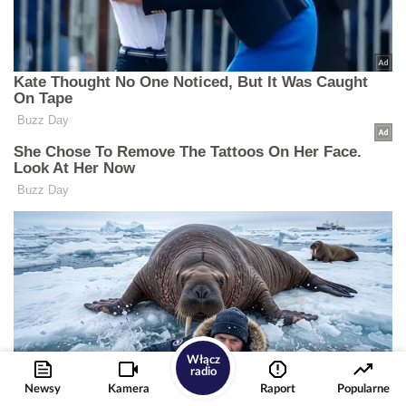
Włącz
radio
Newsy
Kamera
Raport
Popularne