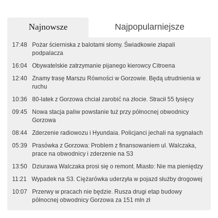
Najnowsze
Najpopularniejsze
17:48
Pożar ścierniska z balotami słomy. Świadkowie złapali
podpalacza
16:04
Obywatelskie zatrzymanie pijanego kierowcy Citroena
12:40
Znamy trasę Marszu Równości w Gorzowie. Będą utrudnienia w
ruchu
10:36
80-latek z Gorzowa chciał zarobić na złocie. Stracił 55 tysięcy
09:45
Nowa stacja paliw powstanie tuż przy północnej obwodnicy
Gorzowa
08:44
Zderzenie radiowozu i Hyundaia. Policjanci jechali na sygnałach
05:39
Prasówka z Gorzowa: Problem z finansowaniem ul. Walczaka,
prace na obwodnicy i zderzenie na S3
13:50
Dziurawa Walczaka prosi się o remont. Miasto: Nie ma pieniędzy
11:21
Wypadek na S3. Ciężarówka uderzyła w pojazd służby drogowej
10:07
Przerwy w pracach nie będzie. Rusza drugi etap budowy
północnej obwodnicy Gorzowa za 151 mln zł