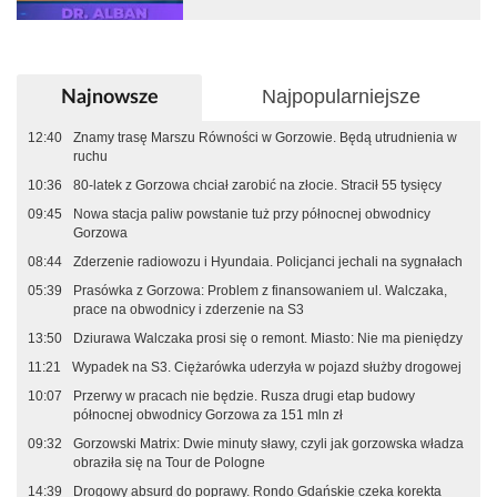
Najpopularniejsze
Najnowsze
12:40
Znamy trasę Marszu Równości w Gorzowie. Będą utrudnienia w
ruchu
10:36
80-latek z Gorzowa chciał zarobić na złocie. Stracił 55 tysięcy
09:45
Nowa stacja paliw powstanie tuż przy północnej obwodnicy
Gorzowa
08:44
Zderzenie radiowozu i Hyundaia. Policjanci jechali na sygnałach
05:39
Prasówka z Gorzowa: Problem z finansowaniem ul. Walczaka,
prace na obwodnicy i zderzenie na S3
13:50
Dziurawa Walczaka prosi się o remont. Miasto: Nie ma pieniędzy
11:21
Wypadek na S3. Ciężarówka uderzyła w pojazd służby drogowej
10:07
Przerwy w pracach nie będzie. Rusza drugi etap budowy
północnej obwodnicy Gorzowa za 151 mln zł
09:32
Gorzowski Matrix: Dwie minuty sławy, czyli jak gorzowska władza
obraziła się na Tour de Pologne
14:39
Drogowy absurd do poprawy. Rondo Gdańskie czeka korekta