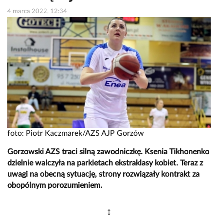
4 marca 2022, 12:34
foto: Piotr Kaczmarek/AZS AJP Gorzów
Gorzowski AZS traci silną zawodniczkę. Ksenia Tikhonenko
dzielnie walczyła na parkietach ekstraklasy kobiet. Teraz z
uwagi na obecną sytuację, strony rozwiązały kontrakt za
obopólnym porozumieniem.
↕