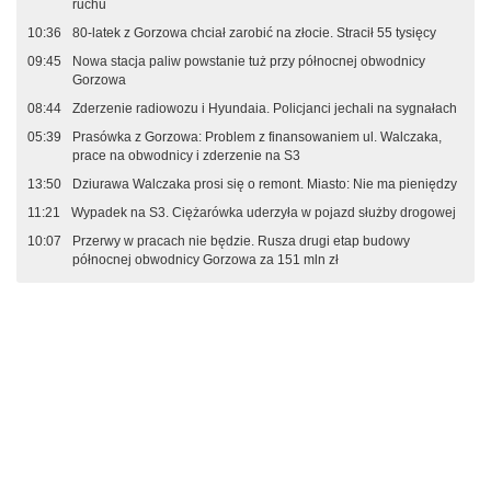
ruchu
10:36
80-latek z Gorzowa chciał zarobić na złocie. Stracił 55 tysięcy
09:45
Nowa stacja paliw powstanie tuż przy północnej obwodnicy
Gorzowa
08:44
Zderzenie radiowozu i Hyundaia. Policjanci jechali na sygnałach
05:39
Prasówka z Gorzowa: Problem z finansowaniem ul. Walczaka,
prace na obwodnicy i zderzenie na S3
13:50
Dziurawa Walczaka prosi się o remont. Miasto: Nie ma pieniędzy
11:21
Wypadek na S3. Ciężarówka uderzyła w pojazd służby drogowej
10:07
Przerwy w pracach nie będzie. Rusza drugi etap budowy
północnej obwodnicy Gorzowa za 151 mln zł