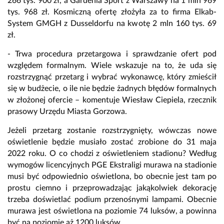
266 tys. 900 zł, a Gardenia Sport z Warszawy na 1 mln 969
tys. 968 zł. Kosmiczną ofertę złożyła za to firma Elkab-
System GMGH z Dusseldorfu na kwotę 2 mln 160 tys. 69
zł.
- Trwa procedura przetargowa i sprawdzanie ofert pod
względem formalnym. Wiele wskazuje na to, że uda się
rozstrzygnąć przetarg i wybrać wykonawcę, który zmieścił
się w budżecie, o ile nie będzie żadnych błędów formalnych
w złożonej ofercie – komentuje Wiesław Ciepiela, rzecznik
prasowy Urzędu Miasta Gorzowa.
Jeżeli przetarg zostanie rozstrzygnięty, wówczas nowe
oświetlenie będzie musiało zostać zrobione do 31 maja
2022 roku. O co chodzi z oświetleniem stadionu? Według
wymogów licencyjnych PGE Ekstraligi murawa na stadionie
musi być odpowiednio oświetlona, bo obecnie jest tam po
prostu ciemno i przeprowadzając jakąkolwiek dekorację
trzeba doświetlać podium przenośnymi lampami. Obecnie
murawa jest oświetlona na poziomie 74 luksów, a powinna
być na poziomie aż 1200 luksów.