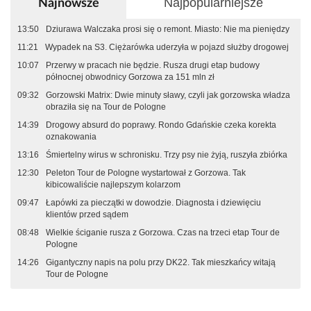
Najpopularniejsze
Najnowsze
13:50
Dziurawa Walczaka prosi się o remont. Miasto: Nie ma pieniędzy
11:21
Wypadek na S3. Ciężarówka uderzyła w pojazd służby drogowej
10:07
Przerwy w pracach nie będzie. Rusza drugi etap budowy
północnej obwodnicy Gorzowa za 151 mln zł
09:32
Gorzowski Matrix: Dwie minuty sławy, czyli jak gorzowska władza
obraziła się na Tour de Pologne
14:39
Drogowy absurd do poprawy. Rondo Gdańskie czeka korekta
oznakowania
13:16
Śmiertelny wirus w schronisku. Trzy psy nie żyją, ruszyła zbiórka
12:30
Peleton Tour de Pologne wystartował z Gorzowa. Tak
kibicowaliście najlepszym kolarzom
09:47
Łapówki za pieczątki w dowodzie. Diagnosta i dziewięciu
klientów przed sądem
08:48
Wielkie ściganie rusza z Gorzowa. Czas na trzeci etap Tour de
Pologne
14:26
Gigantyczny napis na polu przy DK22. Tak mieszkańcy witają
Tour de Pologne