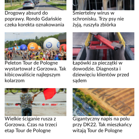
Drogowy absurd do
Śmiertelny wirus w
poprawy. Rondo Gdańskie
schronisku. Trzy psy nie
czeka korekta oznakowania
żyją, ruszyła zbiórka
Peleton Tour de Pologne
Łapówki za pieczątki w
wystartował z Gorzowa. Tak
dowodzie. Diagnosta i
kibicowaliście najlepszym
dziewięciu klientów przed
kolarzom
sądem
Wielkie ściganie rusza z
Gigantyczny napis na polu
Gorzowa. Czas na trzeci
przy DK22. Tak mieszkańcy
etap Tour de Pologne
witają Tour de Pologne