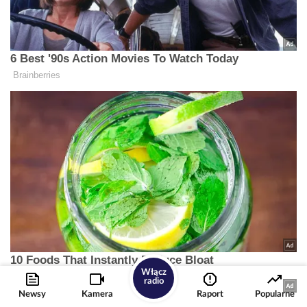
Włącz
radio
Newsy
Kamera
Raport
Popularne