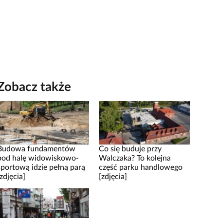
Zobacz także
Budowa fundamentów
Co się buduje przy
pod halę widowiskowo-
Walczaka? To kolejna
sportową idzie pełną parą
część parku handlowego
[zdjęcia]
[zdjęcia]