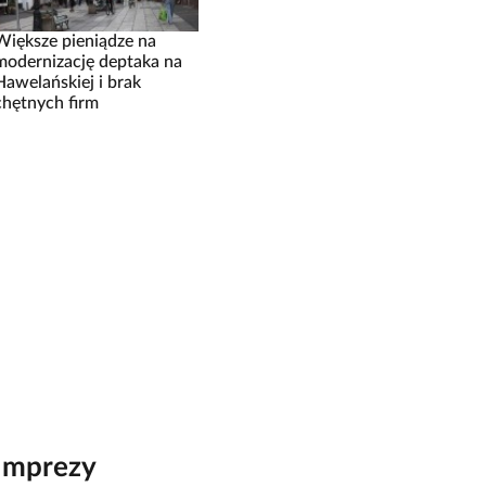
Większe pieniądze na
modernizację deptaka na
Hawelańskiej i brak
chętnych firm
Imprezy