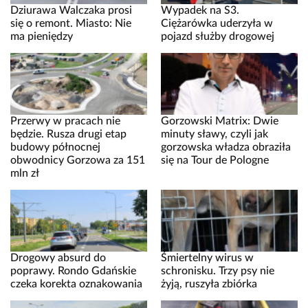
Dziurawa Walczaka prosi
Wypadek na S3.
się o remont. Miasto: Nie
Ciężarówka uderzyła w
ma pieniędzy
pojazd służby drogowej
Przerwy w pracach nie
Gorzowski Matrix: Dwie
będzie. Rusza drugi etap
minuty sławy, czyli jak
budowy północnej
gorzowska władza obraziła
obwodnicy Gorzowa za 151
się na Tour de Pologne
mln zł
Drogowy absurd do
Śmiertelny wirus w
poprawy. Rondo Gdańskie
schronisku. Trzy psy nie
czeka korekta oznakowania
żyją, ruszyła zbiórka