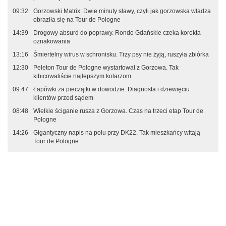
09:32
Gorzowski Matrix: Dwie minuty sławy, czyli jak gorzowska władza
obraziła się na Tour de Pologne
14:39
Drogowy absurd do poprawy. Rondo Gdańskie czeka korekta
oznakowania
13:16
Śmiertelny wirus w schronisku. Trzy psy nie żyją, ruszyła zbiórka
12:30
Peleton Tour de Pologne wystartował z Gorzowa. Tak
kibicowaliście najlepszym kolarzom
09:47
Łapówki za pieczątki w dowodzie. Diagnosta i dziewięciu
klientów przed sądem
08:48
Wielkie ściganie rusza z Gorzowa. Czas na trzeci etap Tour de
Pologne
14:26
Gigantyczny napis na polu przy DK22. Tak mieszkańcy witają
Tour de Pologne