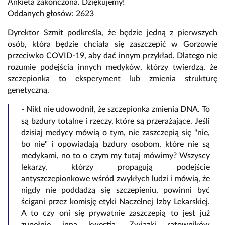
Ankieta zakończona. Dziękujemy!
Oddanych głosów: 2623
Dyrektor Szmit podkreśla, że będzie jedną z pierwszych
osób, która będzie chciała się zaszczepić w Gorzowie
przeciwko COVID-19, aby dać innym przykład. Dlatego nie
rozumie podejścia innych medyków, którzy twierdzą, że
szczepionka to eksperyment lub zmienia strukturę
genetyczną.
- Nikt nie udowodnił, że szczepionka zmienia DNA. To
są bzdury totalne i rzeczy, które są przerażające. Jeśli
dzisiaj medycy mówią o tym, nie zaszczepią się "nie,
bo nie" i opowiadają bzdury osobom, które nie są
medykami, no to o czym my tutaj mówimy? Wszyscy
lekarzy, którzy propagują podejście
antyszczepionkowe wśród zwykłych ludzi i mówią, że
nigdy nie poddadzą się szczepieniu, powinni być
ścigani przez komisję etyki Naczelnej Izby Lekarskiej.
A to czy oni się prywatnie zaszczepią to jest już