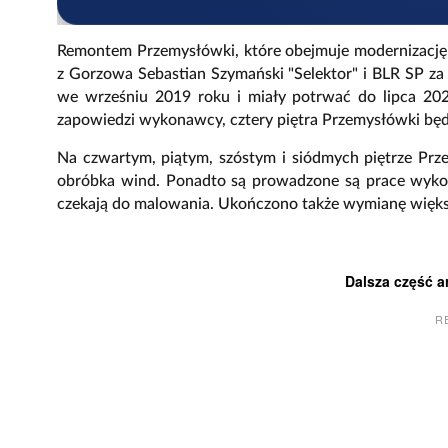
Remontem Przemysłówki, które obejmuje modernizację 
z Gorzowa Sebastian Szymański "Selektor" i BLR SP za
we wrześniu 2019 roku i miały potrwać do lipca 20
zapowiedzi wykonawcy, cztery piętra Przemysłówki bę
Na czwartym, piątym, szóstym i siódmych piętrze Pr
obróbka wind. Ponadto są prowadzone są prace wykońc
czekają do malowania. Ukończono także wymianę większośc
Dalsza część a
R