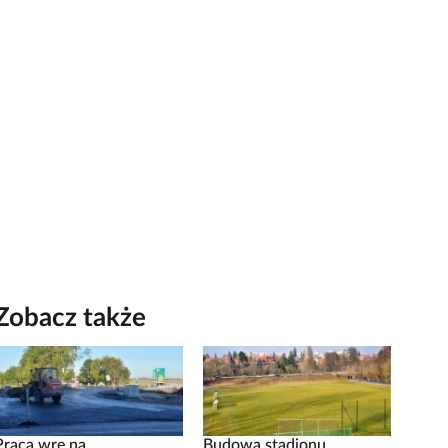
Zobacz także
Praca wre na
Budowa stadionu