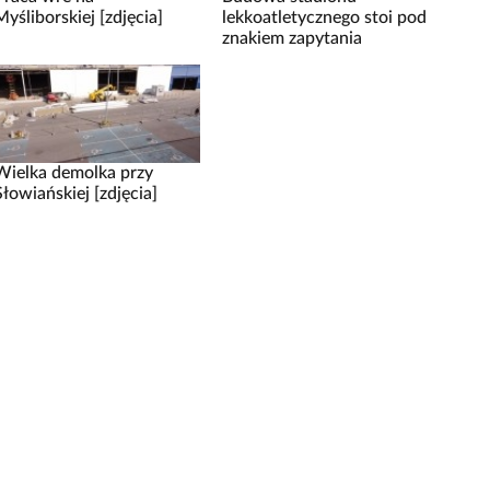
Myśliborskiej [zdjęcia]
lekkoatletycznego stoi pod
znakiem zapytania
Wielka demolka przy
Słowiańskiej [zdjęcia]