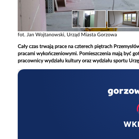
fot. Jan Wojtanowski, Urząd Miasta Gorzowa
Cały czas trwają prace na czterech piętrach Przemys
pracami wykończeniowymi. Pomieszczenia mają być got
pracownicy wydziału kultury oraz wydziału sportu Urz
WK