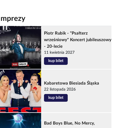
Imprezy
Piotr Rubik - "Psałterz
wrześniowy" Koncert jubileuszowy
- 20-lecie
11 kwietnia 2027
kup bilet
Kabaretowa Biesiada Śląska
22 listopada 2026
kup bilet
Bad Boys Blue, No Mercy,