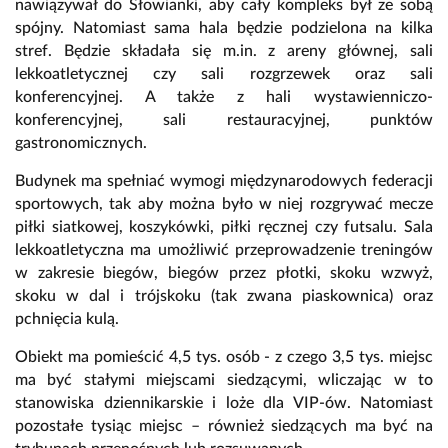
nawiązywał do Słowianki, aby cały kompleks był ze sobą
spójny. Natomiast sama hala będzie podzielona na kilka
stref. Będzie składała się m.in. z areny głównej, sali
lekkoatletycznej czy sali rozgrzewek oraz sali
konferencyjnej. A także z hali wystawienniczo-
konferencyjnej, sali restauracyjnej, punktów
gastronomicznych.
Budynek ma spełniać wymogi międzynarodowych federacji
sportowych, tak aby można było w niej rozgrywać mecze
piłki siatkowej, koszykówki, piłki ręcznej czy futsalu. Sala
lekkoatletyczna ma umożliwić przeprowadzenie treningów
w zakresie biegów, biegów przez płotki, skoku wzwyż,
skoku w dal i trójskoku (tak zwana piaskownica) oraz
pchnięcia kulą.
Obiekt ma pomieścić 4,5 tys. osób - z czego 3,5 tys. miejsc
ma być stałymi miejscami siedzącymi, wliczając w to
stanowiska dziennikarskie i loże dla VIP-ów. Natomiast
pozostałe tysiąc miejsc – również siedzących ma być na