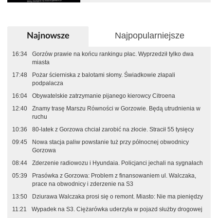
Najpopularniejsze
Najnowsze
16:34
Gorzów prawie na końcu rankingu płac. Wyprzedził tylko dwa
miasta
17:48
Pożar ścierniska z balotami słomy. Świadkowie złapali
podpalacza
16:04
Obywatelskie zatrzymanie pijanego kierowcy Citroena
12:40
Znamy trasę Marszu Równości w Gorzowie. Będą utrudnienia w
ruchu
10:36
80-latek z Gorzowa chciał zarobić na złocie. Stracił 55 tysięcy
09:45
Nowa stacja paliw powstanie tuż przy północnej obwodnicy
Gorzowa
08:44
Zderzenie radiowozu i Hyundaia. Policjanci jechali na sygnałach
05:39
Prasówka z Gorzowa: Problem z finansowaniem ul. Walczaka,
prace na obwodnicy i zderzenie na S3
13:50
Dziurawa Walczaka prosi się o remont. Miasto: Nie ma pieniędzy
11:21
Wypadek na S3. Ciężarówka uderzyła w pojazd służby drogowej