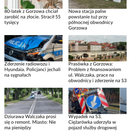
80-latek z Gorzowa chciał
Nowa stacja paliw
zarobić na złocie. Stracił 55
powstanie tuż przy
tysięcy
północnej obwodnicy
Gorzowa
Zderzenie radiowozu i
Prasówka z Gorzowa:
Hyundaia. Policjanci jechali
Problem z finansowaniem
na sygnałach
ul. Walczaka, prace na
obwodnicy i zderzenie na S3
Dziurawa Walczaka prosi
Wypadek na S3.
się o remont. Miasto: Nie
Ciężarówka uderzyła w
ma pieniędzy
pojazd służby drogowej