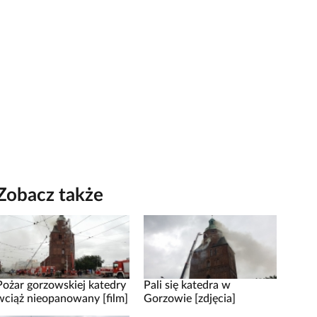
Zobacz także
Pożar gorzowskiej katedry
Pali się katedra w
wciąż nieopanowany [film]
Gorzowie [zdjęcia]