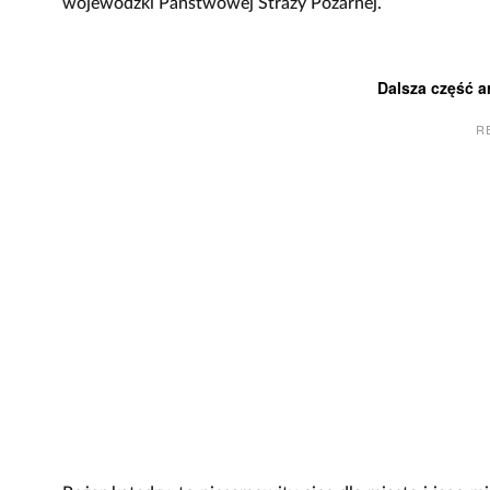
wojewódzki Państwowej Straży Pożarnej.
Dalsza część a
R