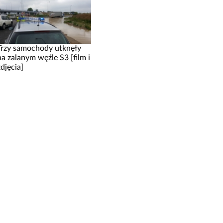
Trzy samochody utknęły
na zalanym węźle S3 [film i
zdjęcia]