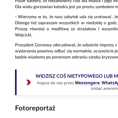
Pożar katedry, to niesamowity cios dla miasta i jego 
Dla wielu gorzowian katedra jest po prostu symbolem mi
- Wierzymy w to, że nasz zabytek uda się uratować. J
Dlatego też zapraszam wszystkich w niedzielę o godz.
Proszę również o modlitwę za strażaków i wszystki
Wójcicki.
Prezydent Gorzowa zdecydował, że sobotnie imprezy z 
wydarzenia powinny odbyć się normalnie, oczywiście jeż
będzie wiadomo po porannym zebraniu sztabu kryzyso
WIDZISZ COŚ NIETYPOWEGO LUB 
Napisz do nas przez
Messengera
,
WhatsA
zostać anonim
Fotoreportaż