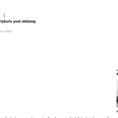
↕
rtykułu pod reklamą
EKLAMA