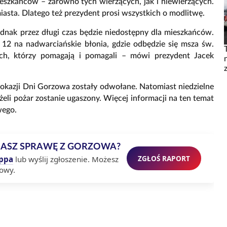
mieszkańców – zarówno tych wierzących, jak i niewierzących.
asta. Dlatego też prezydent prosi wszystkich o modlitwę.
ednak przez długi czas będzie niedostępny dla mieszkańców.
 12 na nadwarciańskie błonia, gdzie odbędzie się msza św.
ch, którzy pomagają i pomagali – mówi prezydent Jacek
okazji Dni Gorzowa zostały odwołane. Natomiast niedzielne
eli pożar zostanie ugaszony. Więcej informacji na ten temat
wego.
MASZ SPRAWĘ Z GORZOWA?
ZGŁOŚ RAPORT
ppa
lub wyślij zgłoszenie. Możesz
owy.