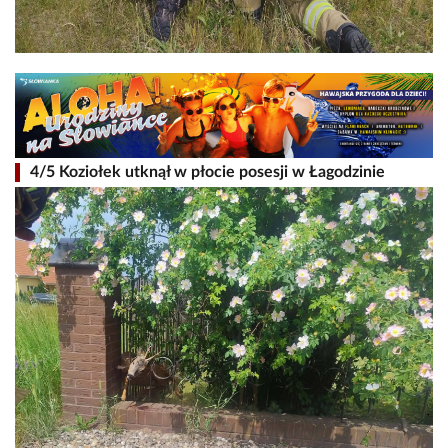
4/5 Koziołek utknął w płocie posesji w Łagodzinie