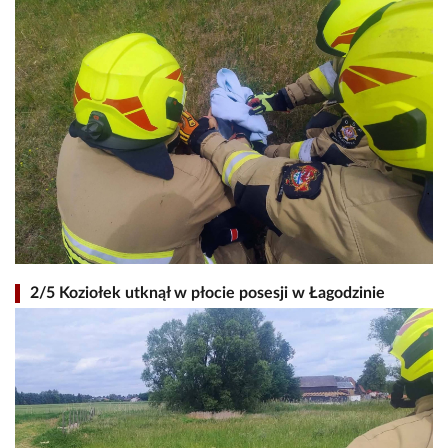
2/5 Koziołek utknął w płocie posesji w Łagodzinie