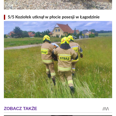
5/5 Koziołek utknął w płocie posesji w Łagodzinie