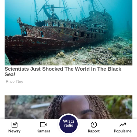
Włącz
radio
Newsy
Kamera
Raport
Popularne