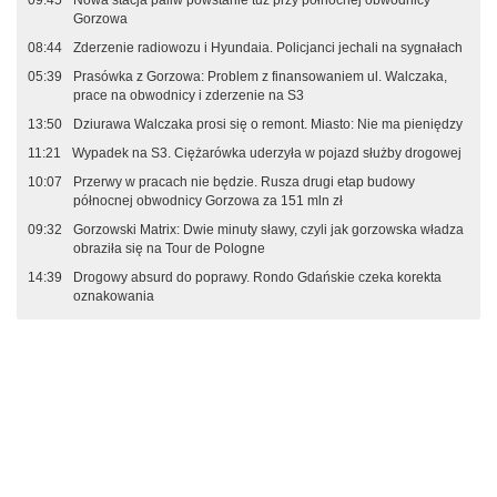
09:45
Nowa stacja paliw powstanie tuż przy północnej obwodnicy
Gorzowa
08:44
Zderzenie radiowozu i Hyundaia. Policjanci jechali na sygnałach
05:39
Prasówka z Gorzowa: Problem z finansowaniem ul. Walczaka,
prace na obwodnicy i zderzenie na S3
13:50
Dziurawa Walczaka prosi się o remont. Miasto: Nie ma pieniędzy
11:21
Wypadek na S3. Ciężarówka uderzyła w pojazd służby drogowej
10:07
Przerwy w pracach nie będzie. Rusza drugi etap budowy
północnej obwodnicy Gorzowa za 151 mln zł
09:32
Gorzowski Matrix: Dwie minuty sławy, czyli jak gorzowska władza
obraziła się na Tour de Pologne
14:39
Drogowy absurd do poprawy. Rondo Gdańskie czeka korekta
oznakowania