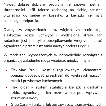
Nawet dobrze dobrany program nie zapewni pełnej
skuteczności,
jeśli talerze zachodzą na siebie,
sztućce
przylegają do siebie w koszyku,
a kieliszki nie mają
stabilnego podparcia.
Dlatego w zmywarkach coraz większe znaczenie mają
elastyczne kosze,
uchwyty i wydzielone strefy.
Ich
zadaniem jest nie tylko porządkowanie wnętrza,
ale też
ograniczanie przemieszczania naczyń podczas cyklu.
W modelach wyposażonych w odpowiednie rozwiązania
organizację załadunku mogą wspierać między innymi:
FlexiMax Pro
– kosz z regulowanymi elementami
pomaga dopasować przestrzeń do większych naczyń,
misek i przyborów kuchennych.
FlexHolder
– system stabilizuje kieliszki i delikatne
szkło,
ograniczając ich przesuwanie pod wpływem
strumienia wody.
GlassCare
– funkcja lub zestaw rozwiązań związanych