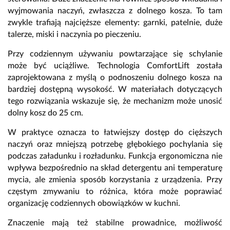
wyjmowania naczyń,
zwłaszcza z dolnego kosza.
To tam
zwykle trafiają najcięższe elementy:
garnki,
patelnie,
duże
talerze,
miski i naczynia po pieczeniu.
Przy codziennym używaniu powtarzające się schylanie
może być uciążliwe.
Technologia
ComfortLift
została
zaprojektowana z myślą o podnoszeniu dolnego kosza na
bardziej dostępną wysokość.
W materiałach dotyczących
tego rozwiązania wskazuje się,
że mechanizm może unosić
dolny kosz do 25 cm.
W praktyce oznacza to łatwiejszy dostęp do cięższych
naczyń oraz mniejszą potrzebę głębokiego pochylania się
podczas załadunku i rozładunku.
Funkcja ergonomiczna nie
wpływa bezpośrednio na skład detergentu ani temperaturę
mycia,
ale zmienia sposób korzystania z urządzenia.
Przy
częstym zmywaniu to różnica,
która może poprawiać
organizację codziennych obowiązków w kuchni.
Znaczenie mają też stabilne prowadnice,
możliwość