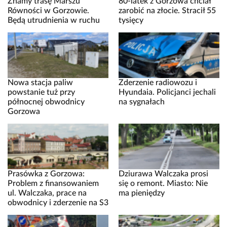
Znamy trasę Marszu
80-latek z Gorzowa chciał
Równości w Gorzowie.
zarobić na złocie. Stracił 55
Będą utrudnienia w ruchu
tysięcy
Nowa stacja paliw
Zderzenie radiowozu i
powstanie tuż przy
Hyundaia. Policjanci jechali
północnej obwodnicy
na sygnałach
Gorzowa
Prasówka z Gorzowa:
Dziurawa Walczaka prosi
Problem z finansowaniem
się o remont. Miasto: Nie
ul. Walczaka, prace na
ma pieniędzy
obwodnicy i zderzenie na S3