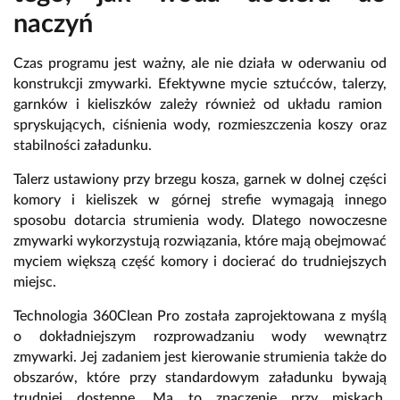
naczyń
Czas programu jest ważny,
ale nie działa w oderwaniu od
konstrukcji zmywarki.
Efektywne mycie sztućców,
talerzy,
garnków i kieliszków zależy również od układu ramion
spryskujących,
ciśnienia wody,
rozmieszczenia koszy oraz
stabilności załadunku.
Talerz ustawiony przy brzegu kosza,
garnek w dolnej części
komory i kieliszek w górnej strefie wymagają innego
sposobu dotarcia strumienia wody.
Dlatego nowoczesne
zmywarki wykorzystują rozwiązania,
które mają obejmować
myciem większą część komory i docierać do trudniejszych
miejsc.
Technologia
360Clean Pro
została zaprojektowana z myślą
o dokładniejszym rozprowadzaniu wody wewnątrz
zmywarki.
Jej zadaniem jest kierowanie strumienia także do
obszarów,
które przy standardowym załadunku bywają
trudniej dostępne.
Ma to znaczenie przy miskach,