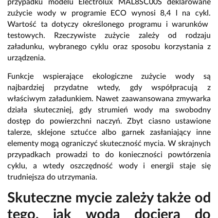
przypadku modelu Electrolux MAL8SC00S deklarowane
zużycie wody w programie ECO wynosi 8,
4 l na cykl.
Wartość ta dotyczy określonego programu i warunków
testowych.
Rzeczywiste zużycie zależy od rodzaju
załadunku,
wybranego cyklu oraz sposobu korzystania z
urządzenia.
Funkcje wspierające ekologiczne zużycie wody są
najbardziej przydatne wtedy,
gdy współpracują z
właściwym załadunkiem.
Nawet zaawansowana zmywarka
działa skuteczniej,
gdy strumień wody ma swobodny
dostęp do powierzchni naczyń.
Zbyt ciasno ustawione
talerze,
sklejone sztućce albo garnek zasłaniający inne
elementy mogą ograniczyć skuteczność mycia.
W skrajnych
przypadkach prowadzi to do konieczności powtórzenia
cyklu,
a wtedy oszczędność wody i energii staje się
trudniejsza do utrzymania.
Skuteczne mycie zależy także od
tego, jak woda dociera do