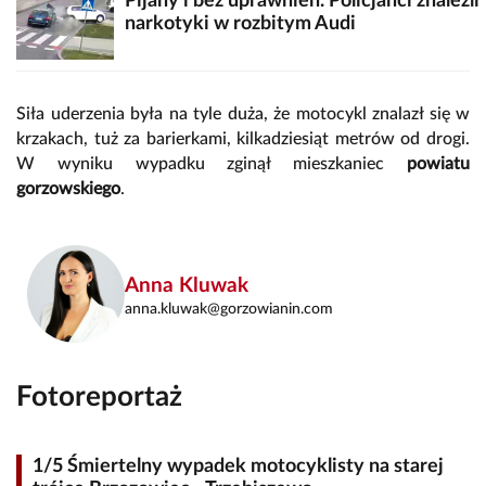
Pijany i bez uprawnień. Policjanci znaleźli
narkotyki w rozbitym Audi
Siła uderzenia była na tyle duża, że motocykl znalazł się w
krzakach, tuż za barierkami, kilkadziesiąt metrów od drogi.
W wyniku wypadku zginął mieszkaniec
powiatu
gorzowskiego
.
Anna Kluwak
anna.kluwak@gorzowianin.com
Fotoreportaż
1/5 Śmiertelny wypadek motocyklisty na starej