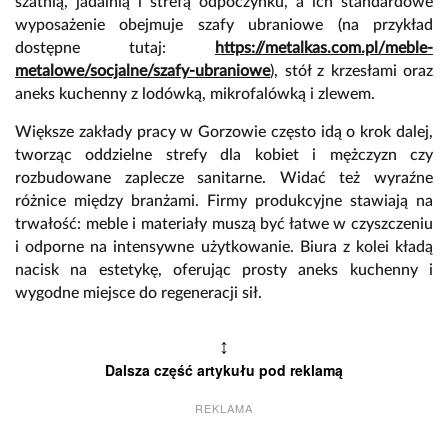
szatnią, jadalnią i strefą odpoczynku, a ich standardowe
wyposażenie obejmuje szafy ubraniowe (na przykład
dostępne tutaj:
https://metalkas.com.pl/meble-
metalowe/socjalne/szafy-ubraniowe
), stół z krzesłami oraz
aneks kuchenny z lodówką, mikrofalówką i zlewem.
Większe zakłady pracy w Gorzowie często idą o krok dalej,
tworząc oddzielne strefy dla kobiet i mężczyzn czy
rozbudowane zaplecze sanitarne. Widać też wyraźne
różnice między branżami. Firmy produkcyjne stawiają na
trwałość: meble i materiały muszą być łatwe w czyszczeniu
i odporne na intensywne użytkowanie. Biura z kolei kładą
nacisk na estetykę, oferując prosty aneks kuchenny i
wygodne miejsce do regeneracji sił.
↕
Dalsza część artykułu pod reklamą
REKLAMA