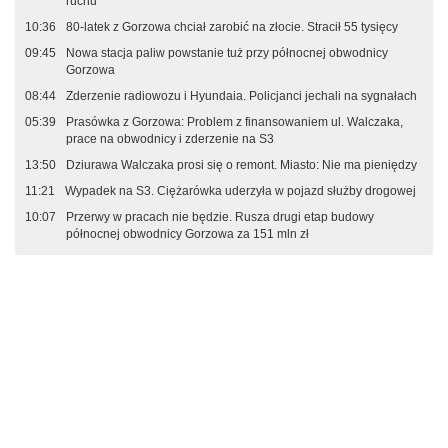
ruchu
10:36
80-latek z Gorzowa chciał zarobić na złocie. Stracił 55 tysięcy
09:45
Nowa stacja paliw powstanie tuż przy północnej obwodnicy
Gorzowa
08:44
Zderzenie radiowozu i Hyundaia. Policjanci jechali na sygnałach
05:39
Prasówka z Gorzowa: Problem z finansowaniem ul. Walczaka,
prace na obwodnicy i zderzenie na S3
13:50
Dziurawa Walczaka prosi się o remont. Miasto: Nie ma pieniędzy
11:21
Wypadek na S3. Ciężarówka uderzyła w pojazd służby drogowej
10:07
Przerwy w pracach nie będzie. Rusza drugi etap budowy
północnej obwodnicy Gorzowa za 151 mln zł