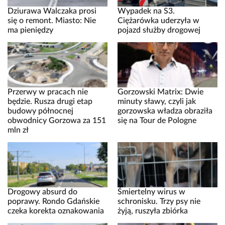
Dziurawa Walczaka prosi
Wypadek na S3.
się o remont. Miasto: Nie
Ciężarówka uderzyła w
ma pieniędzy
pojazd służby drogowej
Przerwy w pracach nie
Gorzowski Matrix: Dwie
będzie. Rusza drugi etap
minuty sławy, czyli jak
budowy północnej
gorzowska władza obraziła
obwodnicy Gorzowa za 151
się na Tour de Pologne
mln zł
Drogowy absurd do
Śmiertelny wirus w
poprawy. Rondo Gdańskie
schronisku. Trzy psy nie
czeka korekta oznakowania
żyją, ruszyła zbiórka