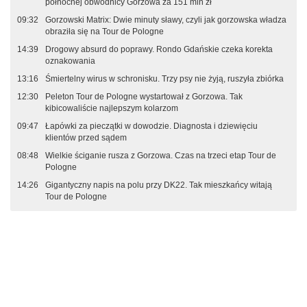
północnej obwodnicy Gorzowa za 151 mln zł
09:32
Gorzowski Matrix: Dwie minuty sławy, czyli jak gorzowska władza
obraziła się na Tour de Pologne
14:39
Drogowy absurd do poprawy. Rondo Gdańskie czeka korekta
oznakowania
13:16
Śmiertelny wirus w schronisku. Trzy psy nie żyją, ruszyła zbiórka
12:30
Peleton Tour de Pologne wystartował z Gorzowa. Tak
kibicowaliście najlepszym kolarzom
09:47
Łapówki za pieczątki w dowodzie. Diagnosta i dziewięciu
klientów przed sądem
08:48
Wielkie ściganie rusza z Gorzowa. Czas na trzeci etap Tour de
Pologne
14:26
Gigantyczny napis na polu przy DK22. Tak mieszkańcy witają
Tour de Pologne