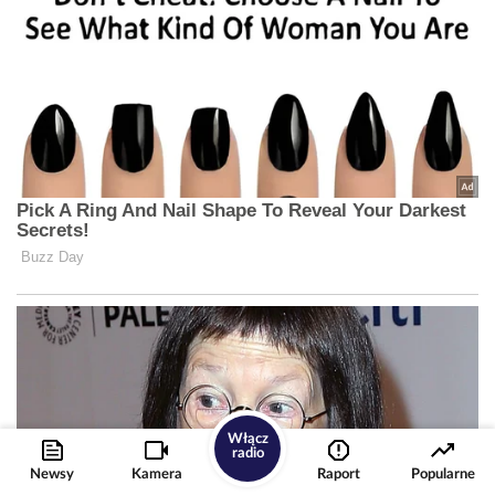
Włącz
radio
Newsy
Kamera
Raport
Popularne