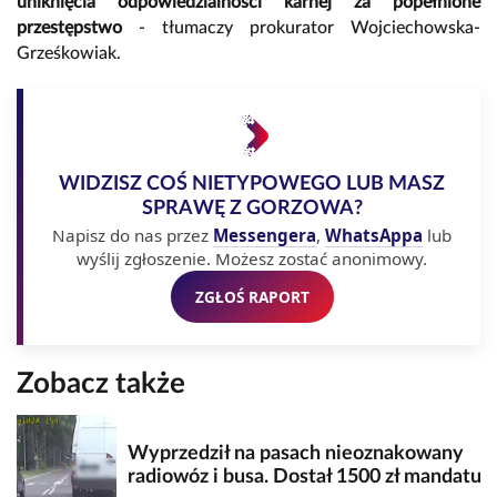
uniknięcia odpowiedzialności karnej za popełnione
przestępstwo
- tłumaczy prokurator Wojciechowska-
Grześkowiak.
WIDZISZ COŚ NIETYPOWEGO LUB MASZ
SPRAWĘ Z GORZOWA?
Napisz do nas przez
Messengera
,
WhatsAppa
lub
wyślij zgłoszenie. Możesz zostać anonimowy.
ZGŁOŚ RAPORT
Zobacz także
Wyprzedził na pasach nieoznakowany
radiowóz i busa. Dostał 1500 zł mandatu