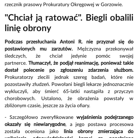
rzecznik prasowy Prokuratury Okręgowej w Gorzowie.
"Chciał ją ratować". Biegli obalili
linię obrony
Podczas przesłuchania Antoni R. nie przyznał się do
postawionych mu zarzutów.
Mężczyzna przekonywał
śledczych, że chciał jedynie pomóc swojej
partnerce.
Tłumaczył, że podjął reanimację, ponieważ takie
dostał polecenie po zgłoszeniu zdarzenia służbom.
Prokuratorzy zlecili jednak szereg badań, które nie
pozostawiły złudzeń. Powołani biegli lekarze jednoznacznie
wykluczyli, aby śmierć 65-latki nastąpiła z przyczyn
chorobowych. Ustalono, że obrażenia powstały w
zbliżonym czasie, jeszcze za życia ofiary.
- Szczegółowo zweryfikowane
wyjaśnienia podejrzanego
okazały się niewiarygodne
, a jego postawa procesowa
została oceniona jako
linia obrony zmierzająca do