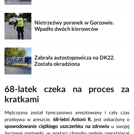
Nietrzeźwy poranek w Gorzowie.
Wpadło dwóch kierowców
Zabrała autostopowicza na DK22.
Została okradziona
68-latek czeka na proces za
kratkami
Mężczyzna został tymczasowo aresztowany i cały czas
przebywa w areszcie.
68-letni Antoni R.
jest oskarżony o
spowodowanie ciężkiego uszczerbku na zdrowiu
u swojej
życiowej partnerki, w postaci choroby realnie zagrażającej