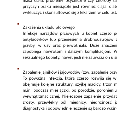
masa ciała, problemy psychiczne czy choroby tar
przyczyn braku miesiączki jest również ciąża, dl
wykluczyć i skonsultować się z lekarzem w celu ust
Zakażenia układu płciowego
Infekcje narządów płciowych u kobiet często p
antybiotyków lub przeniesienia drobnoustrojów 
grzyby, wirusy oraz pierwotniaki. Duże znaczen
zapobiega nawrotom i dalszym komplikacjom. Wa
seksualnego kobiety, nawet jeśli nie zauważa on u
Zapalenie jajników i jajowodów (tzw. zapalenie pr
To poważna infekcja, która często rozwija się w
obejmuje kolejne struktury: szyjkę macicy, trzon m
m.in. podczas miesiączki, po porodzie, poronieni
wewnątrzmacicznej. Nieleczone zapalenie przyd
zrosty, przewlekły ból miednicy, niedrożność
diagnostyka i odpowiednie leczenie są bardzo ważn