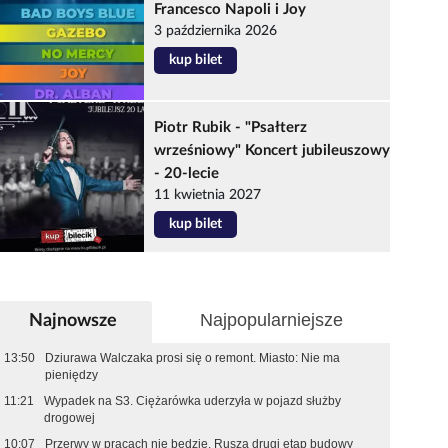
Francesco Napoli i Joy
3 października 2026
kup bilet
Piotr Rubik - "Psałterz
wrześniowy" Koncert jubileuszowy
- 20-lecie
11 kwietnia 2027
kup bilet
Najpopularniejsze
Najnowsze
13:50
Dziurawa Walczaka prosi się o remont. Miasto: Nie ma
pieniędzy
11:21
Wypadek na S3. Ciężarówka uderzyła w pojazd służby
drogowej
10:07
Przerwy w pracach nie będzie. Rusza drugi etap budowy