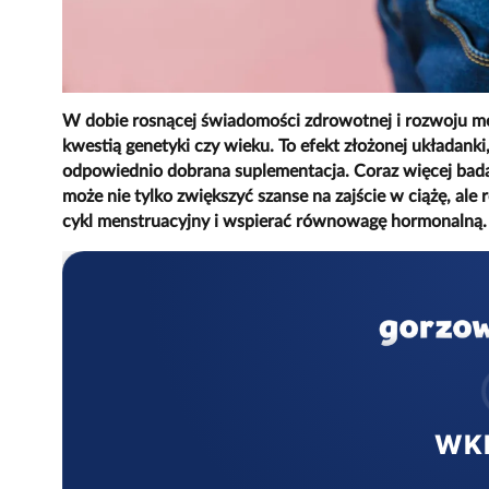
W dobie rosnącej świadomości zdrowotnej i rozwoju med
kwestią genetyki czy wieku. To efekt złożonej układanki
odpowiednio dobrana suplementacja. Coraz więcej badań 
może nie tylko zwiększyć szanse na zajście w ciążę, al
cykl menstruacyjny i wspierać równowagę hormonalną.
WK