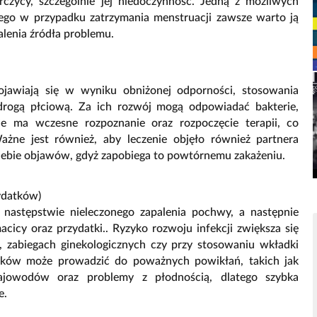
czycy, szczególnie jej niedoczynność. Jedną z możliwych
atego w przypadku zatrzymania menstruacji zawsze warto ją
alenia źródła problemu.
ojawiają się w wyniku obniżonej odporności, stosowania
drogą płciową. Za ich rozwój mogą odpowiadać bakterie,
ie ma wczesne rozpoznanie oraz rozpoczęcie terapii, co
żne jest również, aby leczenie objęło również partnera
 siebie objawów, gdyż zapobiega to powtórnemu zakażeniu.
zydatków)
 następstwie nieleczonego zapalenia pochwy, a następnie
acicy oraz przydatki.. Ryzyko rozwoju infekcji zwiększa się
u, zabiegach ginekologicznych czy przy stosowaniu wkładki
atków może prowadzić do poważnych powikłań, takich jak
 jajowodów oraz problemy z płodnością, dlatego szybka
e.