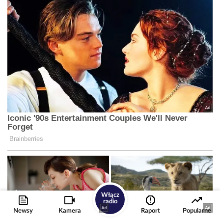
Włącz
radio
Newsy
Kamera
Raport
Popularne