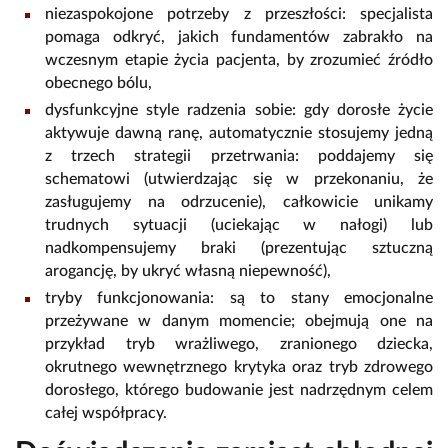
niezaspokojone potrzeby z przeszłości: specjalista
pomaga odkryć, jakich fundamentów zabrakło na
wczesnym etapie życia pacjenta, by zrozumieć źródło
obecnego bólu,
dysfunkcyjne style radzenia sobie: gdy dorosłe życie
aktywuje dawną ranę, automatycznie stosujemy jedną
z trzech strategii przetrwania: poddajemy się
schematowi (utwierdzając się w przekonaniu, że
zasługujemy na odrzucenie), całkowicie unikamy
trudnych sytuacji (uciekając w nałogi) lub
nadkompensujemy braki (prezentując sztuczną
arogancję, by ukryć własną niepewność),
tryby funkcjonowania: są to stany emocjonalne
przeżywane w danym momencie; obejmują one na
przykład tryb wrażliwego, zranionego dziecka,
okrutnego wewnętrznego krytyka oraz tryb zdrowego
dorosłego, którego budowanie jest nadrzędnym celem
całej współpracy.