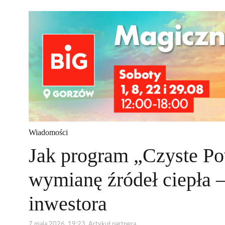
Wiadomości
Jak program „Czyste Po
wymianę źródeł ciepła –
inwestora
7 maja 2026, 19:23, Artykuł partnera