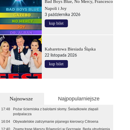
Bad Boys Blue, No Mercy, Francesco
Napoli i Joy
3 października 2026
kup bilet
Kabaretowa Biesiada Śląska
22 listopada 2026
kup bilet
Najnowsze
Najpopularniejsze
17:48
Pożar ścierniska z balotami słomy. Świadkowie złapali
podpalacza
16:04
Obywatelskie zatrzymanie pijanego kierowcy Citroena
12:40
Znamy trasę Marszu Równości w Gorzowie. Będą utrudnienia