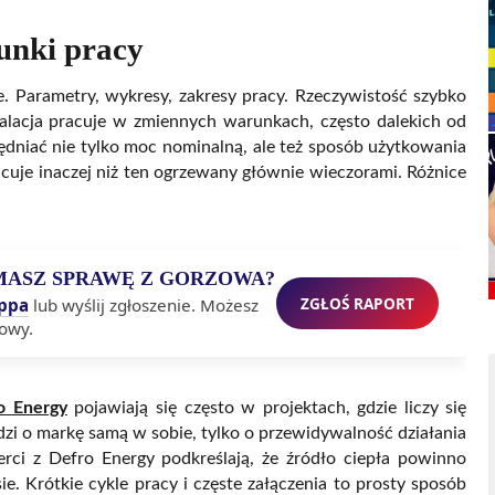
unki pracy
 Parametry, wykresy, zakresy pracy. Rzeczywistość szybko
stalacja pracuje w zmiennych warunkach, często dalekich od
ędniać nie tylko moc nominalną, ale też sposób użytkowania
cuje inaczej niż ten ogrzewany głównie wieczorami. Różnice
MASZ SPRAWĘ Z GORZOWA?
ZGŁOŚ RAPORT
ppa
lub wyślij zgłoszenie. Możesz
owy.
o Energy
pojawiają się często w projektach, gdzie liczy się
dzi o markę samą w sobie, tylko o przewidywalność działania
erci z Defro Energy podkreślają, że źródło ciepła powinno
 Krótkie cykle pracy i częste załączenia to prosty sposób