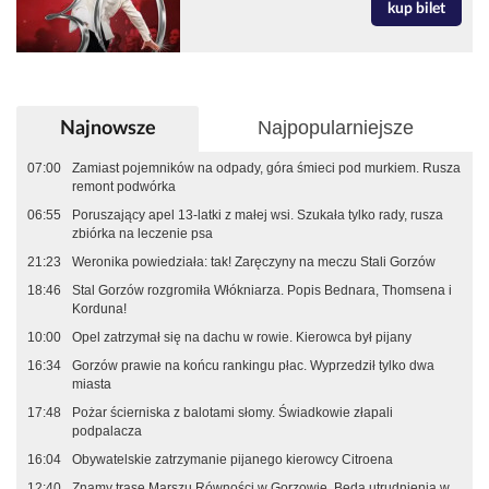
kup bilet
Najpopularniejsze
Najnowsze
07:00
Zamiast pojemników na odpady, góra śmieci pod murkiem. Rusza
remont podwórka
06:55
Poruszający apel 13-latki z małej wsi. Szukała tylko rady, rusza
zbiórka na leczenie psa
21:23
Weronika powiedziała: tak! Zaręczyny na meczu Stali Gorzów
18:46
Stal Gorzów rozgromiła Włókniarza. Popis Bednara, Thomsena i
Korduna!
10:00
Opel zatrzymał się na dachu w rowie. Kierowca był pijany
16:34
Gorzów prawie na końcu rankingu płac. Wyprzedził tylko dwa
miasta
17:48
Pożar ścierniska z balotami słomy. Świadkowie złapali
podpalacza
16:04
Obywatelskie zatrzymanie pijanego kierowcy Citroena
12:40
Znamy trasę Marszu Równości w Gorzowie. Będą utrudnienia w