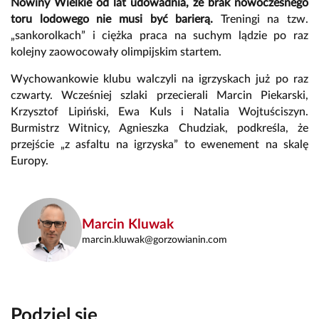
Nowiny Wielkie od lat udowadnia, że brak nowoczesnego
toru lodowego nie musi być barierą.
Treningi na tzw.
„sankorolkach” i ciężka praca na suchym lądzie po raz
kolejny zaowocowały olimpijskim startem.
Wychowankowie klubu walczyli na igrzyskach już po raz
czwarty. Wcześniej szlaki przecierali Marcin Piekarski,
Krzysztof Lipiński, Ewa Kuls i Natalia Wojtuściszyn.
Burmistrz Witnicy, Agnieszka Chudziak, podkreśla, że
przejście „z asfaltu na igrzyska” to ewenement na skalę
Europy.
Marcin Kluwak
marcin.kluwak@gorzowianin.com
Podziel się