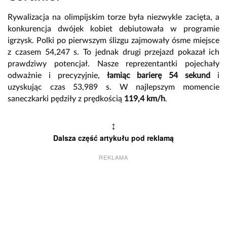
Rywalizacja na olimpijskim torze była niezwykle zacięta, a
konkurencja dwójek kobiet debiutowała w programie
igrzysk. Polki po pierwszym ślizgu zajmowały ósme miejsce
z czasem 54,247 s. To jednak drugi przejazd pokazał ich
prawdziwy potencjał. Nasze reprezentantki pojechały
odważnie i precyzyjnie,
łamiąc barierę 54 sekund
i
uzyskując czas 53,989 s. W najlepszym momencie
saneczkarki pędziły z prędkością
119,4 km/h
.
↕
Dalsza część artykułu pod reklamą
REKLAMA