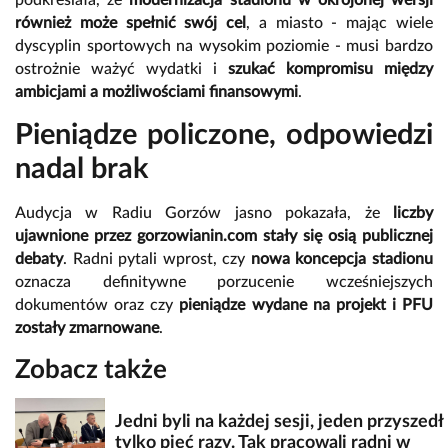
podkreślała, że
modernizacja stadionu w okrojonej wersji
również może spełnić swój cel
, a miasto - mając wiele
dyscyplin sportowych na wysokim poziomie - musi bardzo
ostrożnie ważyć wydatki i
szukać kompromisu między
ambicjami a możliwościami finansowymi
.
Pieniądze policzone, odpowiedzi
nadal brak
Audycja w Radiu Gorzów jasno pokazała, że
liczby
ujawnione przez gorzowianin.com stały się osią publicznej
debaty
. Radni pytali wprost, czy
nowa koncepcja stadionu
oznacza definitywne porzucenie wcześniejszych
dokumentów oraz czy
pieniądze wydane na projekt i PFU
zostały zmarnowane
.
Zobacz także
Jedni byli na każdej sesji, jeden przyszedł
tylko pięć razy. Tak pracowali radni w