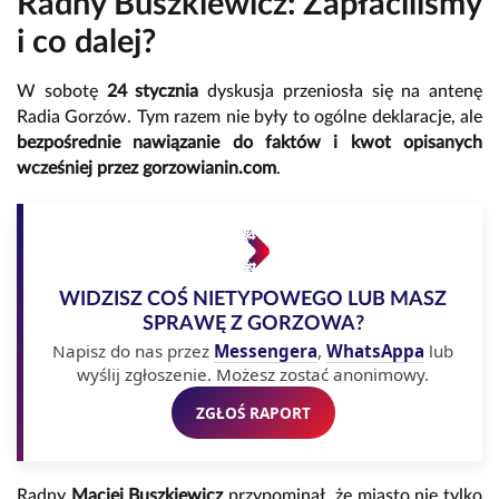
Radny Buszkiewicz: Zapłaciliśmy
i co dalej?
W sobotę
24 stycznia
dyskusja przeniosła się na antenę
Radia Gorzów. Tym razem nie były to ogólne deklaracje, ale
bezpośrednie nawiązanie do faktów i kwot opisanych
wcześniej przez gorzowianin.com
.
WIDZISZ COŚ NIETYPOWEGO LUB MASZ
SPRAWĘ Z GORZOWA?
Napisz do nas przez
Messengera
,
WhatsAppa
lub
wyślij zgłoszenie. Możesz zostać anonimowy.
ZGŁOŚ RAPORT
Radny
Maciej Buszkiewicz
przypominał, że miasto nie tylko