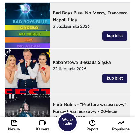
Bad Boys Blue, No Mercy, Francesco
Napoli i Joy
3 października 2026
kup bilet
Kabaretowa Biesiada Śląska
22 listopada 2026
kup bilet
Piotr Rubik - "Psałterz wrześniowy"
Koncert jubileuszowy - 20-lecie
11 kwietnia 2027
Włącz
radio
kup bilet
Newsy
Kamera
Raport
Popularne