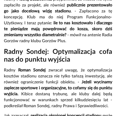
zapłaciło za projekt, ale również
publicznie prezentowało
go jako docelową wizję stadionu
. - Zapłacono za tę
koncepcję. Klub ma do niej Program Funkcjonalno-
Użytkowy. I teraz pytanie:
ile to nas kosztowało i dlaczego
te pieniądze mają powędrować do kosza, skoro dziś
zmieniamy wszystko diametralnie?
- mówił na antenie Radia
Gorzów radny klubu Gorzów Plus.
Radny Sondej: Optymalizacja cofa
nas do punktu wyjścia
Radny
Roman Sondej
zwracał uwagę, że optymalizacja
kosztów stadionu oznacza nie tylko tańszą inwestycję, ale
również ograniczenie funkcji obiektu.
-
Jeżeli wycinamy
zaplecze sportowe i organizacyjne, to cofamy się do punktu
wyjścia.
Kibice dostaną trybunę, ale kluby dalej będą
funkcjonować w warunkach sprzed kilkudziesięciu lat -
podkreślał Roman Sondej, radny Prawa i Sprawiedliwości.
Jak zaznaczał,
realizacja okrojonej koncepcji stadionu
może