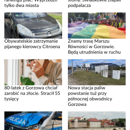
rankingu płac. Wyprzedził
słomy. Świadkowie złapali
tylko dwa miasta
podpalacza
Obywatelskie zatrzymanie
Znamy trasę Marszu
pijanego kierowcy Citroena
Równości w Gorzowie.
Będą utrudnienia w ruchu
80-latek z Gorzowa chciał
Nowa stacja paliw
zarobić na złocie. Stracił 55
powstanie tuż przy
tysięcy
północnej obwodnicy
Gorzowa