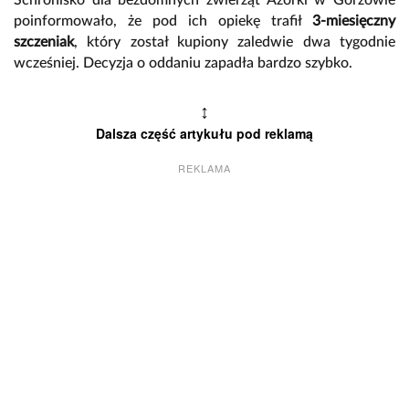
Schronisko dla bezdomnych zwierząt Azorki w Gorzowie
poinformowało, że pod ich opiekę trafił
3-miesięczny
szczeniak
, który został kupiony zaledwie dwa tygodnie
wcześniej. Decyzja o oddaniu zapadła bardzo szybko.
↕
Dalsza część artykułu pod reklamą
REKLAMA