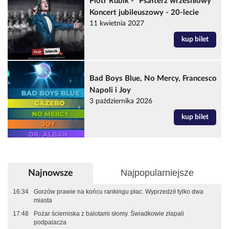
Piotr Rubik - "Psałterz wrześniowy"
Koncert jubileuszowy - 20-lecie
11 kwietnia 2027
kup bilet
Bad Boys Blue, No Mercy, Francesco
Napoli i Joy
3 października 2026
kup bilet
Najpopularniejsze
Najnowsze
16:34
Gorzów prawie na końcu rankingu płac. Wyprzedził tylko dwa
miasta
17:48
Pożar ścierniska z balotami słomy. Świadkowie złapali
podpalacza