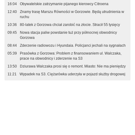
16:04
Obywatelskie zatrzymanie pijanego kierowcy Citroena
12:40
Znamy trasę Marszu Równości w Gorzowie. Będą utrudnienia w
ruchu
10:36
80-latek z Gorzowa chciał zarobić na złocie. Stracił 55 tysięcy
09:45
Nowa stacja paliw powstanie tuż przy północnej obwodnicy
Gorzowa
08:44
Zderzenie radiowozu i Hyundaia. Policjanci jechali na sygnałach
05:39
Prasówka z Gorzowa: Problem z finansowaniem ul. Walczaka,
prace na obwodnicy i zderzenie na S3
13:50
Dziurawa Walczaka prosi się o remont. Miasto: Nie ma pieniędzy
11:21
Wypadek na S3. Ciężarówka uderzyła w pojazd służby drogowej