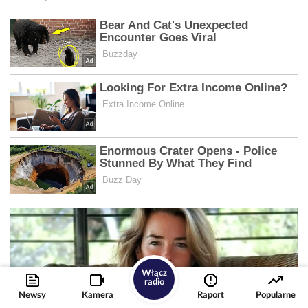
Włącz
radio
Newsy
Kamera
Raport
Popularne