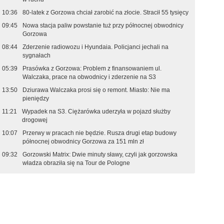
10:36
80-latek z Gorzowa chciał zarobić na złocie. Stracił 55 tysięcy
09:45
Nowa stacja paliw powstanie tuż przy północnej obwodnicy
Gorzowa
08:44
Zderzenie radiowozu i Hyundaia. Policjanci jechali na
sygnałach
05:39
Prasówka z Gorzowa: Problem z finansowaniem ul.
Walczaka, prace na obwodnicy i zderzenie na S3
13:50
Dziurawa Walczaka prosi się o remont. Miasto: Nie ma
pieniędzy
11:21
Wypadek na S3. Ciężarówka uderzyła w pojazd służby
drogowej
10:07
Przerwy w pracach nie będzie. Rusza drugi etap budowy
północnej obwodnicy Gorzowa za 151 mln zł
09:32
Gorzowski Matrix: Dwie minuty sławy, czyli jak gorzowska
władza obraziła się na Tour de Pologne