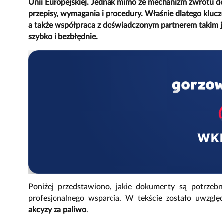
Unii Europejskiej. Jednak mimo że mechanizm zwrotu do
przepisy, wymagania i procedury. Właśnie dlatego kl
a także współpraca z doświadczonym partnerem takim j
szybko i bezbłędnie.
WK
Poniżej przedstawiono, jakie dokumenty są potrzeb
profesjonalnego wsparcia. W tekście zostało uwzg
akcyzy za paliwo
.