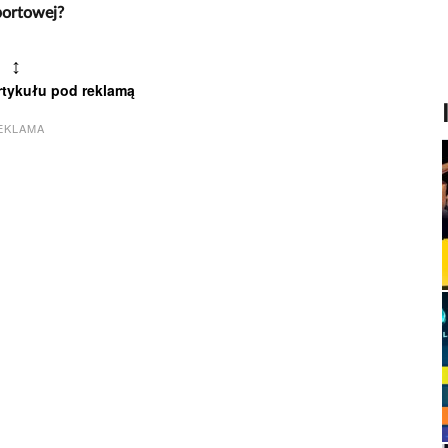
sportowej?
↕
rtykułu pod reklamą
EKLAMA