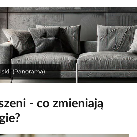
szeni - co zmieniają
gie?