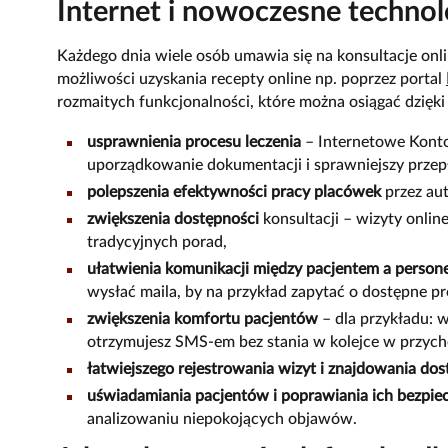
Internet i nowoczesne techno
Każdego dnia wiele osób umawia się na konsultacje onlin
możliwości uzyskania recepty online np. poprzez portal
rozmaitych funkcjonalności, które można osiągać dzięki
usprawnienia procesu leczenia
– Internetowe Konto
uporządkowanie dokumentacji i sprawniejszy przepł
polepszenia efektywności pracy placówek
przez au
zwiększenia dostępności
konsultacji – wizyty onli
tradycyjnych porad,
ułatwienia komunikacji między pacjentem a perso
wysłać maila, by na przykład zapytać o dostępne pr
zwiększenia komfortu pacjentów
– dla przykładu: 
otrzymujesz SMS-em bez stania w kolejce w przych
łatwiejszego rejestrowania wizyt i znajdowania do
uświadamiania pacjentów i poprawiania ich bezpie
analizowaniu niepokojących objawów.