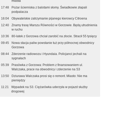
miasta
17:48
Pożar ścierniska z balotami słomy. Świadkowie złapali
podpalacza
16:04
Obywatelskie zatrzymanie pijanego kierowcy Citroena
12:40
Znamy trasę Marszu Równości w Gorzowie. Będą utrudnienia
w ruchu
10:36
80-latek z Gorzowa chciał zarobić na złocie. Stracił 55 tysięcy
09:45
Nowa stacja paliw powstanie tuż przy północnej obwodnicy
Gorzowa
08:44
Zderzenie radiowozu i Hyundaia. Policjanci jechali na
sygnałach
05:39
Prasówka z Gorzowa: Problem z finansowaniem ul.
Walczaka, prace na obwodnicy i zderzenie na S3
13:50
Dziurawa Walczaka prosi się o remont. Miasto: Nie ma
pieniędzy
11:21
Wypadek na S3. Ciężarówka uderzyła w pojazd służby
drogowej