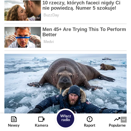
Włącz
radio
Newsy
Kamera
Raport
Popularne