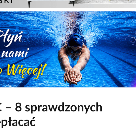
 – 8 sprawdzonych
epłacać