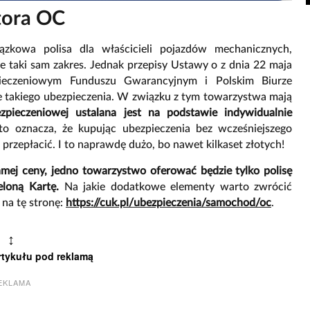
atora OC
zkowa polisa dla właścicieli pojazdów mechanicznych,
 taki sam zakres. Jednak przepisy Ustawy o z dnia 22 maja
ieczeniowym Funduszu Gwarancyjnym i Polskim Biurze
e takiego ubezpieczenia. W związku z tym towarzystwa mają
pieczeniowej ustalana jest na podstawie indywidualnie
to oznacza, że kupując ubezpieczenia bez wcześniejszego
przepłacić. I to naprawdę dużo, bo nawet kilkaset złotych!
mej ceny, jedno towarzystwo oferować będzie tylko polisę
eloną Kartę.
Na jakie dodatkowe elementy warto zwrócić
na tę stronę:
https://cuk.pl/ubezpieczenia/samochod/oc
.
↕
rtykułu pod reklamą
EKLAMA