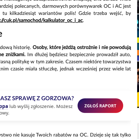
jbardziej polecanych, darmowych porównywarek OC i AC jest
tu kilkadziesiąt wariantów polis! Gdzie trzeba wejść, by
://cuk.pl/samochod/kalkulator_oc_i_ac
.
e
dową historię.
Osoby, które jeżdżą ostrożnie i nie powodują
ne zniżkami.
Im dłużej będziesz bezpiecznie prowadził auto,
asną politykę w tym zakresie. Czasem niektóre towarzystwa
nim czasie miała stłuczkę, jednak wcześniej przez wiele lat
MASZ SPRAWĘ Z GORZOWA?
ZGŁOŚ RAPORT
ppa
lub wyślij zgłoszenie. Możesz
owy.
ystwo nie kasuje Twoich rabatów na OC. Dzieje się tak tylko