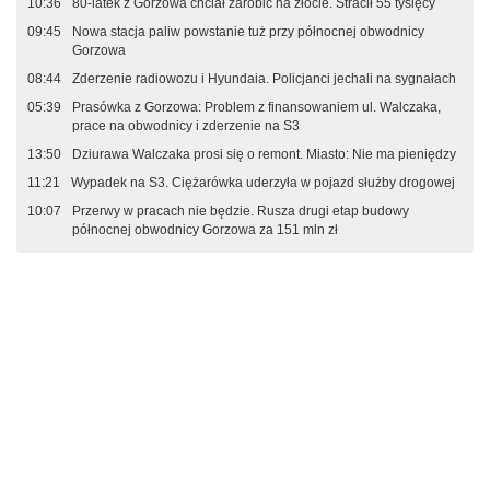
10:36
80-latek z Gorzowa chciał zarobić na złocie. Stracił 55 tysięcy
09:45
Nowa stacja paliw powstanie tuż przy północnej obwodnicy
Gorzowa
08:44
Zderzenie radiowozu i Hyundaia. Policjanci jechali na sygnałach
05:39
Prasówka z Gorzowa: Problem z finansowaniem ul. Walczaka,
prace na obwodnicy i zderzenie na S3
13:50
Dziurawa Walczaka prosi się o remont. Miasto: Nie ma pieniędzy
11:21
Wypadek na S3. Ciężarówka uderzyła w pojazd służby drogowej
10:07
Przerwy w pracach nie będzie. Rusza drugi etap budowy
północnej obwodnicy Gorzowa za 151 mln zł