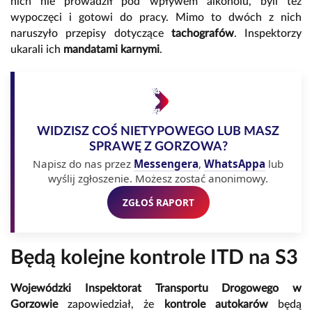
nich nie prowadził pod wpływem alkoholu, byli też
wypoczęci i gotowi do pracy. Mimo to dwóch z nich
naruszyło przepisy dotyczące
tachografów
. Inspektorzy
ukarali ich
mandatami karnymi
.
WIDZISZ COŚ NIETYPOWEGO LUB MASZ
SPRAWĘ Z GORZOWA?
Napisz do nas przez
Messengera
,
WhatsAppa
lub
wyślij zgłoszenie. Możesz zostać anonimowy.
ZGŁOŚ RAPORT
Będą kolejne kontrole ITD na S3
Wojewódzki Inspektorat Transportu Drogowego w
Gorzowie
zapowiedział, że
kontrole autokarów
będą