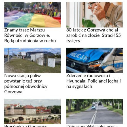
Znamy trasę Marszu
80-latek z Gorzowa chciał
Równości w Gorzowie.
zarobić na złocie. Stracił 55
Będą utrudnienia w ruchu
tysięcy
Nowa stacja paliw
Zderzenie radiowozu i
powstanie tuż przy
Hyundaia. Policjanci jechali
północnej obwodnicy
na sygnałach
Gorzowa
Prasówka z Gorzowa:
Dziurawa Walczaka prosi