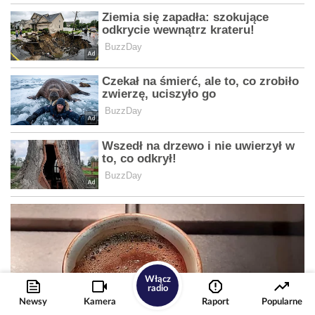
Włącz
radio
Newsy
Kamera
Raport
Popularne