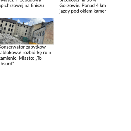
świateł. Przebudowa
prędkości na S3 w
Spichrzowej na finiszu
Gorzowie. Ponad 4 km
jazdy pod okiem kamer
Konserwator zabytków
zablokował rozbiórkę ruin
kamienic. Miasto: „To
absurd”