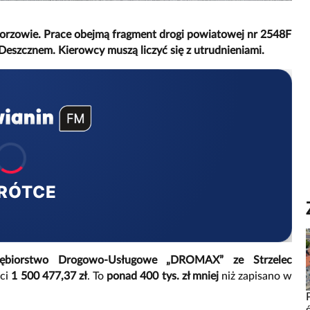
Gorzowie. Prace obejmą fragment drogi powiatowej nr 2548F
Deszcznem. Kierowcy muszą liczyć się z utrudnieniami.
RÓTCE
siębiorstwo Drogowo-Usługowe „DROMAX” ze Strzelec
ści
1 500 477,37 zł
. To
ponad 400 tys. zł mniej
niż zapisano w