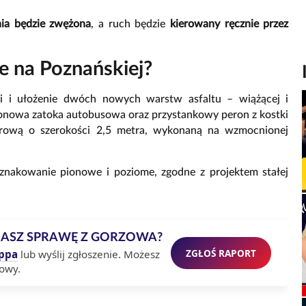
nia będzie zwężona
, a ruch będzie
kierowany ręcznie przez
e na Poznańskiej?
i i ułożenie dwóch nowych warstw asfaltu – wiążącej i
tonowa zatoka autobusowa oraz przystankowy peron z kostki
rową o szerokości 2,5 metra, wykonaną na wzmocnionej
akowanie pionowe i poziome, zgodne z projektem stałej
MASZ SPRAWĘ Z GORZOWA?
ZGŁOŚ RAPORT
ppa
lub wyślij zgłoszenie. Możesz
owy.