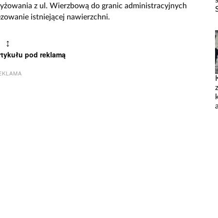
rzyżowania z ul. Wierzbową do granic administracyjnych
owanie istniejącej nawierzchni.
↕
rtykułu pod reklamą
EKLAMA