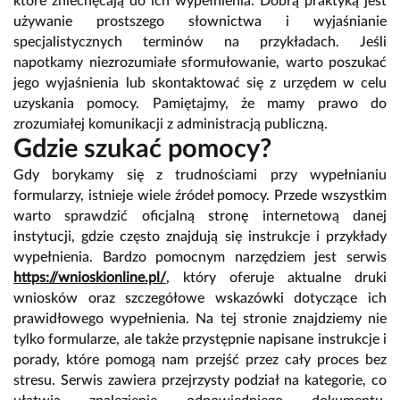
które zniechęcają do ich wypełnienia. Dobrą praktyką jest
używanie prostszego słownictwa i wyjaśnianie
specjalistycznych terminów na przykładach. Jeśli
napotkamy niezrozumiałe sformułowanie, warto poszukać
jego wyjaśnienia lub skontaktować się z urzędem w celu
uzyskania pomocy. Pamiętajmy, że mamy prawo do
zrozumiałej komunikacji z administracją publiczną.
Gdzie szukać pomocy?
Gdy borykamy się z trudnościami przy wypełnianiu
formularzy, istnieje wiele źródeł pomocy. Przede wszystkim
warto sprawdzić oficjalną stronę internetową danej
instytucji, gdzie często znajdują się instrukcje i przykłady
wypełnienia. Bardzo pomocnym narzędziem jest serwis
https://wnioskionline.pl/
, który oferuje aktualne druki
wniosków oraz szczegółowe wskazówki dotyczące ich
prawidłowego wypełnienia. Na tej stronie znajdziemy nie
tylko formularze, ale także przystępnie napisane instrukcje i
porady, które pomogą nam przejść przez cały proces bez
stresu. Serwis zawiera przejrzysty podział na kategorie, co