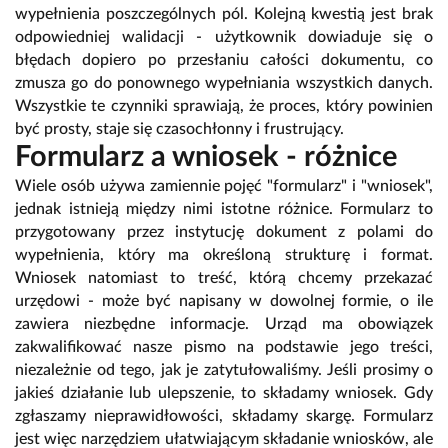
wypełnienia poszczególnych pól. Kolejną kwestią jest brak
odpowiedniej walidacji - użytkownik dowiaduje się o
błędach dopiero po przesłaniu całości dokumentu, co
zmusza go do ponownego wypełniania wszystkich danych.
Wszystkie te czynniki sprawiają, że proces, który powinien
być prosty, staje się czasochłonny i frustrujący.
Formularz a wniosek - różnice
Wiele osób używa zamiennie pojęć "formularz" i "wniosek",
jednak istnieją między nimi istotne różnice. Formularz to
przygotowany przez instytucję dokument z polami do
wypełnienia, który ma określoną strukturę i format.
Wniosek natomiast to treść, którą chcemy przekazać
urzędowi - może być napisany w dowolnej formie, o ile
zawiera niezbędne informacje. Urząd ma obowiązek
zakwalifikować nasze pismo na podstawie jego treści,
niezależnie od tego, jak je zatytułowaliśmy. Jeśli prosimy o
jakieś działanie lub ulepszenie, to składamy wniosek. Gdy
zgłaszamy nieprawidłowości, składamy skargę. Formularz
jest więc narzędziem ułatwiającym składanie wniosków, ale