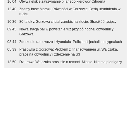
16:04
Obywatelskie zatrzymanie pijanego kierowcy Citroena
12:40
Znamy trasę Marszu Równości w Gorzowie. Będą utrudnienia w
ruchu
10:36
80-latek z Gorzowa chciał zarobić na złocie. Stracił 55 tysięcy
09:45
Nowa stacja paliw powstanie tuż przy północnej obwodnicy
Gorzowa
08:44
Zderzenie radiowozu i Hyundaia. Policjanci jechali na sygnałach
05:39
Prasówka z Gorzowa: Problem z finansowaniem ul. Walczaka,
prace na obwodnicy i zderzenie na S3
13:50
Dziurawa Walczaka prosi się o remont. Miasto: Nie ma pieniędzy