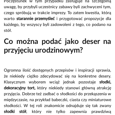
Poczęstunek w tym przypadku zasługuje na szczególną
uwagę, by przybyli uczestnicy zabawy byli zachwyceni tym,
czego spróbują w trakcie imprezy. To zatem kwestia, którą
warto
starannie przemyśleć
i przygotować propozycje dla
każdego, by wszyscy byli zadowoleni z tego, co podano na
stół.
Co można podać jako deser na
przyjęciu urodzinowym?
Ogromna ilość dostępnych przepisów i inspiracji sprawia,
że niekiedy ciężko zdecydować się na konkretne desery.
Klasycznym wyborem wciąż jednak pozostaje
słodki,
dekoracyjny tort,
który niekiedy stanowi główną atrakcję
przyjęcia. Dobrze też zadbać o słodkości do przekąszenia w
międzyczasie, na przykład babeczki, ciasta czy miniaturowe
słodkości. W tej roli znakomicie odnajduje się tak zwany
słodki stół
, który nie tylko zapewnia prawdziwą