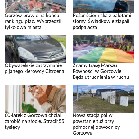
Gorzów prawie na końcu
Pożar ścierniska z balotami
rankingu płac. Wyprzedził
słomy. Świadkowie złapali
tylko dwa miasta
podpalacza
Obywatelskie zatrzymanie
Znamy trasę Marszu
pijanego kierowcy Citroena
Równości w Gorzowie.
Będą utrudnienia w ruchu
80-latek z Gorzowa chciał
Nowa stacja paliw
zarobić na złocie. Stracił 55
powstanie tuż przy
tysięcy
północnej obwodnicy
Gorzowa