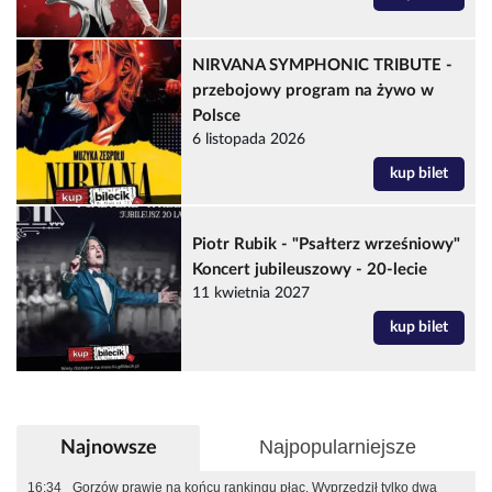
NIRVANA SYMPHONIC TRIBUTE -
przebojowy program na żywo w
Polsce
6 listopada 2026
kup bilet
Piotr Rubik - "Psałterz wrześniowy"
Koncert jubileuszowy - 20-lecie
11 kwietnia 2027
kup bilet
Najpopularniejsze
Najnowsze
16:34
Gorzów prawie na końcu rankingu płac. Wyprzedził tylko dwa