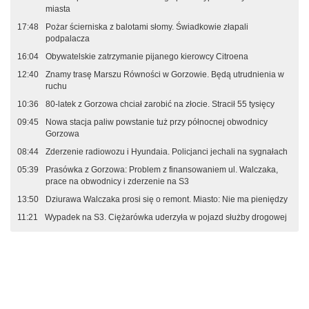
miasta
17:48
Pożar ścierniska z balotami słomy. Świadkowie złapali
podpalacza
16:04
Obywatelskie zatrzymanie pijanego kierowcy Citroena
12:40
Znamy trasę Marszu Równości w Gorzowie. Będą utrudnienia w
ruchu
10:36
80-latek z Gorzowa chciał zarobić na złocie. Stracił 55 tysięcy
09:45
Nowa stacja paliw powstanie tuż przy północnej obwodnicy
Gorzowa
08:44
Zderzenie radiowozu i Hyundaia. Policjanci jechali na sygnałach
05:39
Prasówka z Gorzowa: Problem z finansowaniem ul. Walczaka,
prace na obwodnicy i zderzenie na S3
13:50
Dziurawa Walczaka prosi się o remont. Miasto: Nie ma pieniędzy
11:21
Wypadek na S3. Ciężarówka uderzyła w pojazd służby drogowej