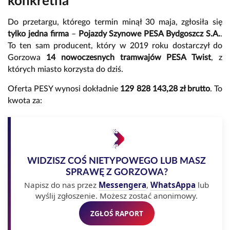
konkretna
Do przetargu, którego termin minął 30 maja, zgłosiła się
tylko jedna firma
–
Pojazdy Szynowe PESA Bydgoszcz S.A.
.
To ten sam producent, który w 2019 roku dostarczył do
Gorzowa
14 nowoczesnych tramwajów PESA Twist
, z
których miasto korzysta do dziś.
Oferta PESY wynosi dokładnie
129 828 143,28 zł brutto
. To
kwota za:
WIDZISZ COŚ NIETYPOWEGO LUB MASZ
SPRAWĘ Z GORZOWA?
Napisz do nas przez
Messengera
,
WhatsAppa
lub
wyślij zgłoszenie. Możesz zostać anonimowy.
ZGŁOŚ RAPORT