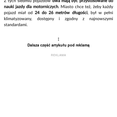
Z tych siedmiu pojazdów
dwa mają być przystosowane do
nauki jazdy dla motorniczych
. Miasto chce też, żeby każdy
pojazd miał od
24 do 26 metrów długości
, był w pełni
klimatyzowany, dostępny i zgodny z najnowszymi
standardami.
↕
Dalsza część artykułu pod reklamą
REKLAMA