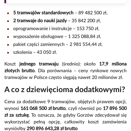
5 tramwajów standardowych
– 89 482 500 zł,
2 tramwaje do nauki jazdy
– 35 842 200 zł,
oprogramowanie i instrukcje – 153 750 zł,
wyposażenie obsługowe – 1 325 088,84 zł,
pakiet części zamiennych – 2 981 554,44 zł,
szkolenia – 43 050 zł.
Koszt
jednego tramwaju
(średnio): około
17,9 miliona
złotych brutto
. Dla porównania – ceny rynkowe nowych
tramwajów w Polsce często sięgają nawet 20 milionów zł.
A co z dziewięcioma dodatkowymi?
Cena za dodatkowe 9 tramwajów, objętych prawem opcji,
wynosi
161 068 500 zł brutto
, czyli również po
17 896 500
zł za sztukę
. To oznacza, że gdyby Gorzów zdecydował się
wykorzystać pełną opcję, całkowity koszt zamówienia
wyniósłby
290 896 643,28 zł brutto