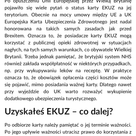
Po opuszczeniu Unii Europejskiej przez Wielką Brytanię
pojawiło się wiele pytań o status karty EKUZ na jej
terytorium. Obecnie na mocy umowy między UE a UK
Europejska Karta Ubezpieczenia Zdrowotnego jest nadal
honorowana na takich samych zasadach jak przed
Brexitem. Oznacza to, że posiadacze karty EKUZ mogą
korzystać z publicznej opieki zdrowotnej w sytuacjach
nagłych, na tych samych warunkach, co obywatele Wielkiej
Brytanii. Trzeba jednak pamiętać, że brytyjski system NHS
również zakłada współpłatność w niektórych przypadkach,
np. przy wykupywaniu leków na receptę. W praktyce
oznacza to, że obowiązek opłacenia części kosztów może
się pojawić, mimo posiadania ważnej karty. Dlatego nawet
przy wyjeździe do UK warto rozważyć wykupienie
dodatkowego ubezpieczenia turystycznego.
Uzyskałeś EKUZ – co dalej?
Po odbiorze karty należy pamiętać o jej terminie ważności.
Po jego upływie ważności utracisz prawo do korzystania z