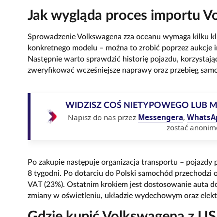
Jak wygląda proces importu 
Sprowadzenie Volkswagena zza oceanu wymaga kilku k
konkretnego modelu – można to zrobić poprzez aukcje 
Następnie warto sprawdzić historię pojazdu, korzystaj
zweryfikować wcześniejsze naprawy oraz przebieg sam
WIDZISZ COŚ NIETYPOWEGO LUB 
Napisz do nas przez
Messengera
,
WhatsA
zostać anonim
Po zakupie następuje organizacja transportu – pojazdy 
8 tygodni. Po dotarciu do Polski samochód przechodzi 
VAT (23%). Ostatnim krokiem jest dostosowanie auta d
zmiany w oświetleniu, układzie wydechowym oraz elekt
Gdzie kupić Volkswagena z US