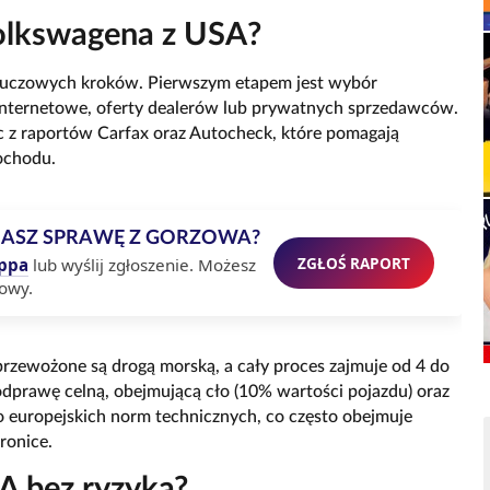
Volkswagena z USA?
luczowych kroków. Pierwszym etapem jest wybór
internetowe, oferty dealerów lub prywatnych sprzedawców.
ąc z raportów Carfax oraz Autocheck, które pomagają
ochodu.
MASZ SPRAWĘ Z GORZOWA?
ZGŁOŚ RAPORT
ppa
lub wyślij zgłoszenie. Możesz
owy.
przewożone są drogą morską, a cały proces zajmuje od 4 do
odprawę celną, obejmującą cło (10% wartości pojazdu) oraz
o europejskich norm technicznych, co często obejmuje
ronice.
A bez ryzyka?