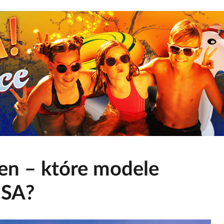
n – które modele
USA?