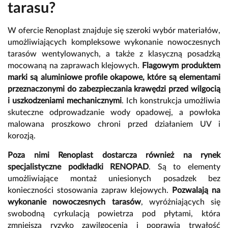
tarasu?
W ofercie Renoplast znajduje się szeroki wybór materiałów,
umożliwiających kompleksowe wykonanie nowoczesnych
tarasów wentylowanych, a także z klasyczną posadzką
mocowaną na zaprawach klejowych.
Flagowym produktem
marki są aluminiowe profile okapowe, które są elementami
przeznaczonymi do zabezpieczania krawędzi przed wilgocią
i uszkodzeniami mechanicznymi
. Ich konstrukcja umożliwia
skuteczne odprowadzanie wody opadowej, a powłoka
malowana proszkowo chroni przed działaniem UV i
korozją.
Poza nimi Renoplast dostarcza również na rynek
specjalistyczne podkładki RENOPAD
. Są to elementy
umożliwiające montaż uniesionych posadzek bez
konieczności stosowania zapraw klejowych.
Pozwalają na
wykonanie nowoczesnych tarasów
, wyróżniających się
swobodną cyrkulacją powietrza pod płytami, która
zmniejsza ryzyko zawilgocenia i poprawia trwałość