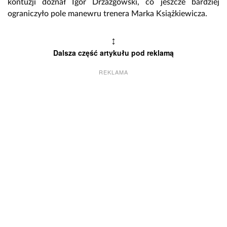
kontuzji doznał Igor Drzazgowski, co jeszcze bardziej
ograniczyło pole manewru trenera Marka Książkiewicza.
↕
Dalsza część artykułu pod reklamą
REKLAMA