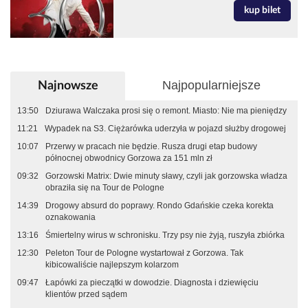
kup bilet
Najpopularniejsze
Najnowsze
13:50
Dziurawa Walczaka prosi się o remont. Miasto: Nie ma pieniędzy
11:21
Wypadek na S3. Ciężarówka uderzyła w pojazd służby drogowej
10:07
Przerwy w pracach nie będzie. Rusza drugi etap budowy
północnej obwodnicy Gorzowa za 151 mln zł
09:32
Gorzowski Matrix: Dwie minuty sławy, czyli jak gorzowska władza
obraziła się na Tour de Pologne
14:39
Drogowy absurd do poprawy. Rondo Gdańskie czeka korekta
oznakowania
13:16
Śmiertelny wirus w schronisku. Trzy psy nie żyją, ruszyła zbiórka
12:30
Peleton Tour de Pologne wystartował z Gorzowa. Tak
kibicowaliście najlepszym kolarzom
09:47
Łapówki za pieczątki w dowodzie. Diagnosta i dziewięciu
klientów przed sądem