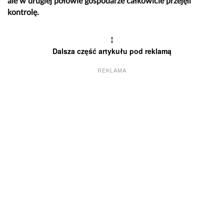
ale w drugiej połowie gospodarze całkowicie przejęli
kontrolę.
↕
Dalsza część artykułu pod reklamą
REKLAMA