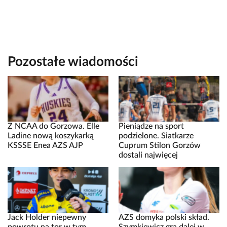
Pozostałe wiadomości
Z NCAA do Gorzowa. Elle
Pieniądze na sport
Ladine nową koszykarką
podzielone. Siatkarze
KSSSE Enea AZS AJP
Cuprum Stilon Gorzów
dostali najwięcej
Jack Holder niepewny
AZS domyka polski skład.