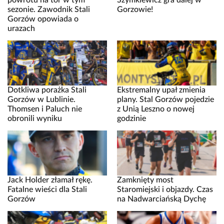
powrotu na tor w tym
Szymkiewicz gra dalej w
sezonie. Zawodnik Stali
Gorzowie!
Gorzów opowiada o
urazach
Dotkliwa porażka Stali
Ekstremalny upał zmienia
Gorzów w Lublinie.
plany. Stal Gorzów pojedzie
Thomsen i Paluch nie
z Unią Leszno o nowej
obronili wyniku
godzinie
Jack Holder złamał rękę.
Zamknięty most
Fatalne wieści dla Stali
Staromiejski i objazdy. Czas
Gorzów
na Nadwarciańską Dychę