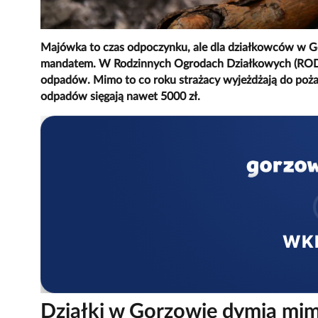
Majówka to czas odpoczynku, ale dla działkowców w Go
mandatem. W Rodzinnych Ogrodach Działkowych (ROD) o
odpadów. Mimo to co roku strażacy wyjeżdżają do pożar
odpadów sięgają nawet 5000 zł.
WK
Działki w Gorzowie dymią mi