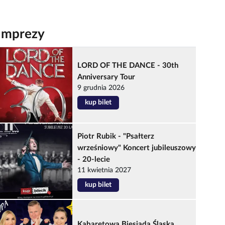
Imprezy
LORD OF THE DANCE - 30th
Anniversary Tour
9 grudnia 2026
kup bilet
Piotr Rubik - "Psałterz
wrześniowy" Koncert jubileuszowy
- 20-lecie
11 kwietnia 2027
kup bilet
Kabaretowa Biesiada Śląska