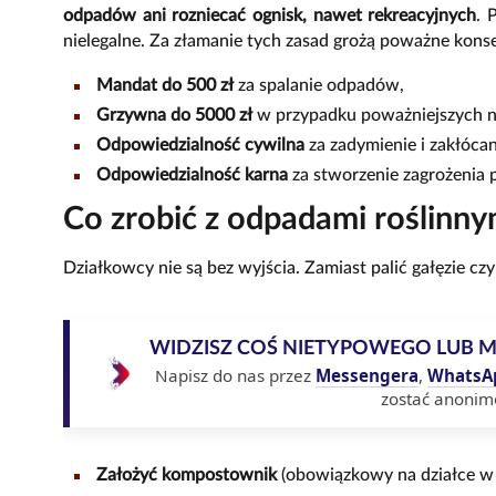
odpadów ani rozniecać ognisk, nawet rekreacyjnych
. 
nielegalne. Za złamanie tych zasad grożą poważne kons
Mandat do 500 zł
za spalanie odpadów,
Grzywna do 5000 zł
w przypadku poważniejszych n
Odpowiedzialność cywilna
za zadymienie i zakłócan
Odpowiedzialność karna
za stworzenie zagrożenia
Co zrobić z odpadami roślinny
Działkowcy nie są bez wyjścia. Zamiast palić gałęzie czy 
WIDZISZ COŚ NIETYPOWEGO LUB 
Napisz do nas przez
Messengera
,
WhatsA
zostać anonim
Założyć kompostownik
(obowiązkowy na działce w