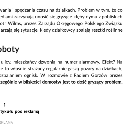
wania i spędzania czasu na działkach. Problem w tym, że co
edlami zaczynają unosić się gryzące kłęby dymu z pobliskich
iotr Wilms, prezes Zarządu Okręgowego Polskiego Związku
ają się sytuacje, kiedy działkowcy spalają resztki roślinne
oboty
z ulicy, mieszkańcy dzwonią na numer alarmowy. Efekt? Na
 to właśnie strażacy regularnie gaszą pożary na działkach,
ozpalaniem ognisk. W rozmowie z Radiem Gorzów prezes
zególnie w bliskości domostw jest to dość gryzący problem,
↕
rtykułu pod reklamą
EKLAMA