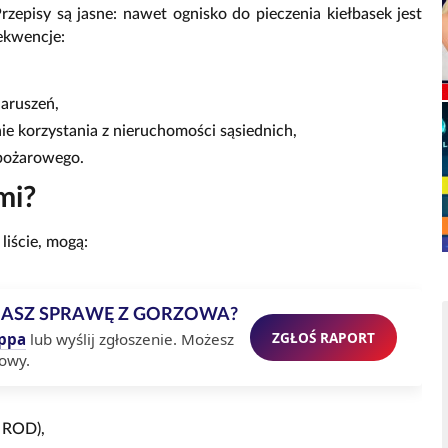
Przepisy są jasne: nawet ognisko do pieczenia kiełbasek jest
ekwencje:
aruszeń,
ie korzystania z nieruchomości sąsiednich,
 pożarowego.
mi?
liście, mogą:
MASZ SPRAWĘ Z GORZOWA?
ZGŁOŚ RAPORT
ppa
lub wyślij zgłoszenie. Możesz
owy.
 ROD),