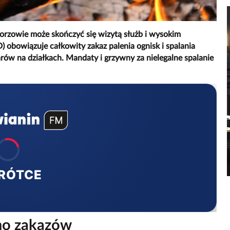
rzowie może skończyć się wizytą służb i wysokim
bowiązuje całkowity zakaz palenia ognisk i spalania
ów na działkach. Mandaty i grzywny za nielegalne spalanie
RÓTCE
mo zakazów